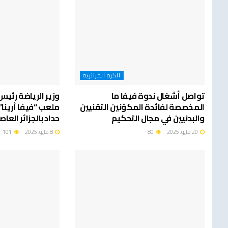
الكرة الجزائرية
تواصل أشغال ندوة فيفا ما
وزير الرياضة رئي
المخصصة لفائدة المكوّنين التقنيين
ملعب “فيفا أرينا
والبدنيين في مجال التحكيم
حداد بالجزائر العا
20 مايو، 2025
80
8 مايو، 2025
101