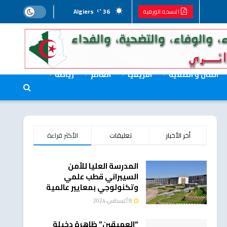
Algiers
36
النسخة الورقية
°C
المال و التنمية
افريقيا
العالم
رياضة
أخر الأخبار
تعليقات
الأكثر قراءة
المدرسة العليا للأمن
السيبراني قطب علمي
وتكنولوجي بمعايير عالمية
8 أغسطس، 2024
“العميقين” ظاهرة دخيلة