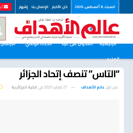
السبت, 8 أغسطس, 2026
كل الأخبار
الإتصال بنا
إشهار
أرس
الرئيسية
العدوان على غزة
الحدث الوطني
البرلمان
المزيد
“التاس” تنصف إتحاد الجزائر
من قبل
عالم الأهداف
27 فبراير، 2025
في
الكرة الجزائرية