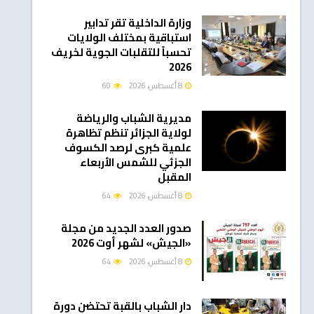
وزارة الداخلية تقر تدابير
استباقية بمختلف الولايات
تحسباً للتقلبات الجوية لخريف
2026
8 أغسطس، 2026
60
مديرية الشباب والرياضة
لولاية الجزائر تنظم تظاهرة
علمية كبرى لرصد الكسوف
الجزئي للشمس الأربعاء
المقبل
8 أغسطس، 2026
64
صدور العدد الجديد من مجلة
«الجيش» لشهر أوت 2026
8 أغسطس، 2026
64
دار الشباب بالقبة تحتضن دورة