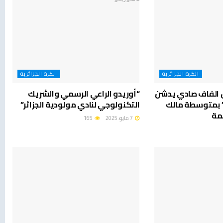
الكرة الجزائرية
الكرة الجزائرية
س الفاف صادي يدشن
“أوريدو الراعي الرسمي والشريك
” بمتوسطة مالك
التكنولوجي لنادي مولودية الجزائر”
صمة
7 مايو، 2025
165