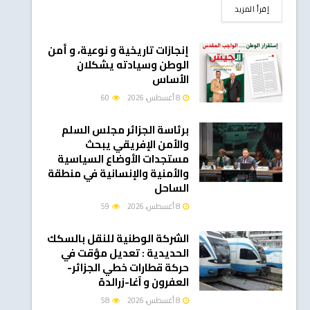
DETAILS
إقرأ المزيد
إنجازات تاريخية و نوعية، و أمن
الوطن وسيادته يشكلان
الأساس
8 أغسطس، 2026
60
برئاسة الجزائر مجلس السلم
والأمن الإفريقي يبحث
مستجدات الأوضاع السياسية
والأمنية والإنسانية في منطقة
الساحل
8 أغسطس، 2026
59
الشركة الوطنية للنقل بالسكك
الحديدية : تعديل مؤقت في
حركة قطارات خطي الجزائر-
العفرون و آغا-زرالدة
8 أغسطس، 2026
58