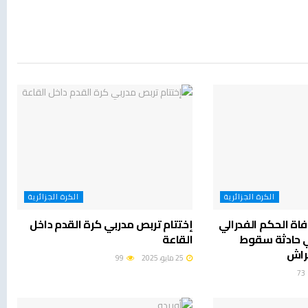
الكرة الجزائرية
الكرة الجزائرية
اة الحكم الفدرالي
إختتام تربص مدربي كرة القدم داخل
 حادثة سقوط
القاعة
حراش
25 مايو، 2025
99
73