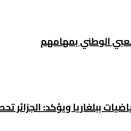
عبي الوطني بمهامهم
يات ببلغاريا ويؤكد: الجزائر تحص