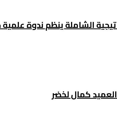
اتيجية الشاملة ينظم ندوة علمي
لعميد كمال لخضر