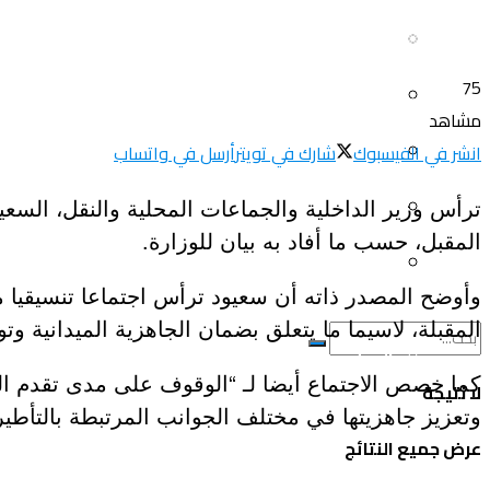
سياحة و أسفار
العلم و المعرفة
75
المرأة و البيت
ثقافة و فنون
مشاهد
الصحة و الجمال
انشر في الفيسبوك
شارك في تويتر
أرسل في واتساب
منوعات
سيارات و دراجات
اتصالات وتكنولوجيا
المقبل، حسب ما أفاد به بيان للوزارة.
عروض و خدمات
سياحة و أسفار
وأوضح المصدر ذاته أن سعيود ترأس اجتماعا تنسيقيا مع
المقبلة، لاسيما ما يتعلق بضمان الجاهزية الميدانية و
المرأة و البيت
لا نتيجة
وتعزيز جاهزيتها في مختلف الجوانب المرتبطة بالتأطير ا
الصحة و الجمال
عرض جميع النتائج
سيارات و دراجات