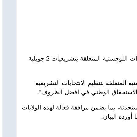
ترأس وزير الداخلية والجماعات المحلية والنقل، السعيد سعيود ، أمس الأحد، اجتماعا تنسيقيا لمتابعة التحضيرات اللوجستية المتعلقة بتشريعيات 2 جويلية
 المتعلقة بتنظيم الانتخابات التشريعية
هذا الاستحقاق الوطني في أفضل الظروف”.
ماع أيضا لـ “الوقوف على مدى تقدم الترتيبات التنظيمية والإدارية الخاصة بالولايات الـ 11 المستحدثة، بما يضمن مرافقة فعالة لهذه الولايات
أورده البيان.