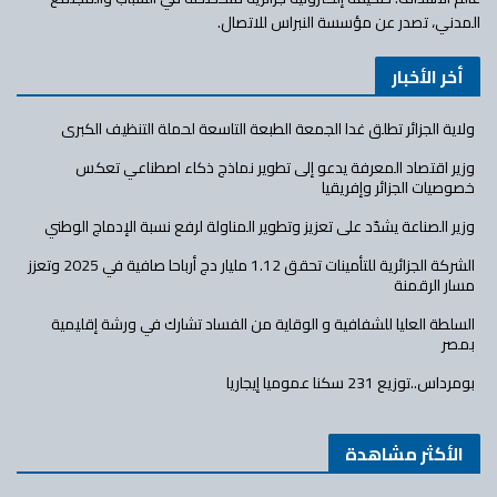
المدني، تصدر عن مؤسسة النبراس للاتصال.
أخر الأخبار
ولاية الجزائر تطلق غدا الجمعة الطبعة التاسعة لحملة التنظيف الكبرى
وزير اقتصاد المعرفة يدعو إلى تطوير نماذج ذكاء اصطناعي تعكس
خصوصيات الجزائر وإفريقيا
وزير الصناعة يشدّد على تعزيز وتطوير المناولة لرفع نسبة الإدماج الوطني
الشركة الجزائرية للتأمينات تحقق 1.12 مليار دج أرباحا صافية في 2025 وتعزز
مسار الرقمنة
السلطة العليا للشفافية و الوقاية من الفساد تشارك في ورشة إقليمية
بمصر
بومرداس..توزيع 231 سكنا عموميا إيجاريا
الأكثر مشاهدة