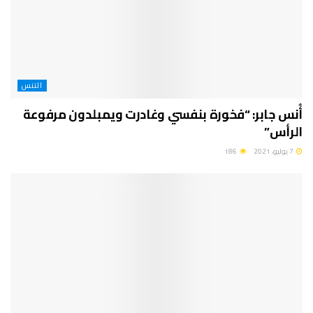
التنس
أُنس جابر: “فخورة بنفسي وغادرت ويمبلدون مرفوعة
الرأس”
7 يوليو، 2021
186