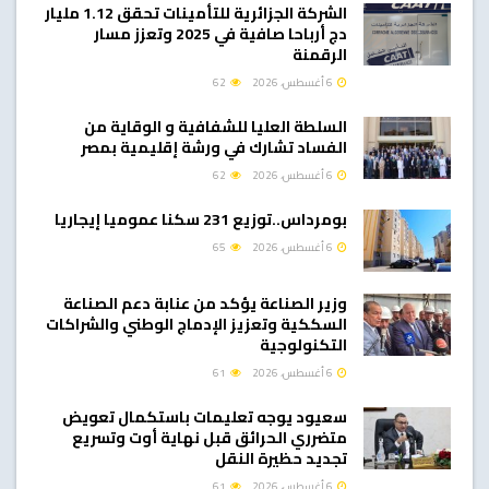
الشركة الجزائرية للتأمينات تحقق 1.12 مليار
دج أرباحا صافية في 2025 وتعزز مسار
الرقمنة
6 أغسطس، 2026
62
السلطة العليا للشفافية و الوقاية من
الفساد تشارك في ورشة إقليمية بمصر
6 أغسطس، 2026
62
بومرداس..توزيع 231 سكنا عموميا إيجاريا
6 أغسطس، 2026
65
وزير الصناعة يؤكد من عنابة دعم الصناعة
السككية وتعزيز الإدماج الوطني والشراكات
التكنولوجية
6 أغسطس، 2026
61
سعيود يوجه تعليمات باستكمال تعويض
متضرري الحرائق قبل نهاية أوت وتسريع
تجديد حظيرة النقل
6 أغسطس، 2026
61