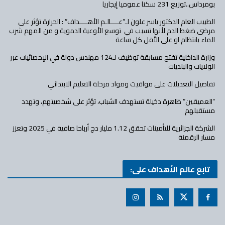
بومرداس..توزيع 231 سكنا عموميا إيجاريا
الطبيب العام الدكتور ياسر علون لـ”عــــالـم الأهــــداف” : الحرارة تؤثر على
مرضى ضغط الدم لأنها تسبب في توسع الأوعية الدموية و من المهم شرب
الماء بانتظام او على الأقل كل ساعة
وزارة الداخلية تفتح مسابقة توظيف لـ124 مهندس دولة في الإحصائيات عبر
الولايات والبلديات
تفاصيل التعديلات على مواقيت ومواد مرحلة التعليم الابتدائي
“العميقين” ظاهرة دخيلة تستهدف الشباب، تؤثر على شخصيتهم، وتهدد
مستقبلهم
الشركة الجزائرية للتأمينات تحقق 1.12 مليار دج أرباحا صافية في 2025 وتعزز
مسار الرقمنة
تابع عالم الأهداف على: