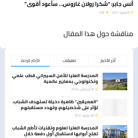
أنس جابر: “شكرا رولان غاروس… سأعود أقوى”
8 يونيو، 2021
229
مناقشة حول هذا المقال
أخر الأخبار
تعليقات
الأكثر قراءة
المدرسة العليا للأمن السيبراني قطب علمي
وتكنولوجي بمعايير عالمية
8 أغسطس، 2024
“العميقين” ظاهرة دخيلة تستهدف الشباب،
تؤثر على شخصيتهم، وتهدد مستقبلهم
28 يونيو، 2021
المدرسة العليا لعلوم وتقنيات تأطير الشباب
تفتح أبوابها لاستقبال أول دفعة خلال