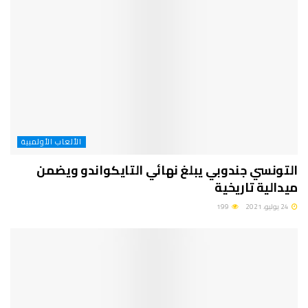
الألعاب الأولمبية
التونسي جندوبي يبلغ نهائي التايكواندو ويضمن
ميدالية تاريخية
24 يوليو، 2021
199