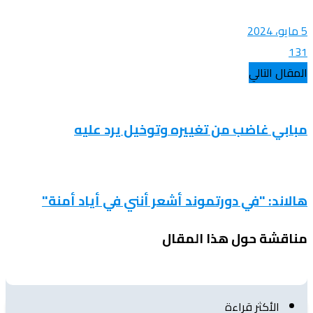
5 مايو، 2024
131
المقال التالي
مبابي غاضب من تغييره وتوخيل يرد عليه
هالاند: "في دورتموند أشعر أنني في أياد أمنة"
مناقشة حول هذا المقال
الأكثر قراءة