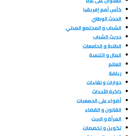
العدوان على غزة
كأس أمم إفريقيا
الحدث الوطني
الشباب و المجتمع المدني
حديث الشباب
الطلبة و الجامعات
المال و التنمية
العالم
رياضة
حوارات و لقاءات
ذاكرة الأحداث
أضواء على الجمعيات
القانون و القضاء
المرأة و البيت
تكوين و تخصصات