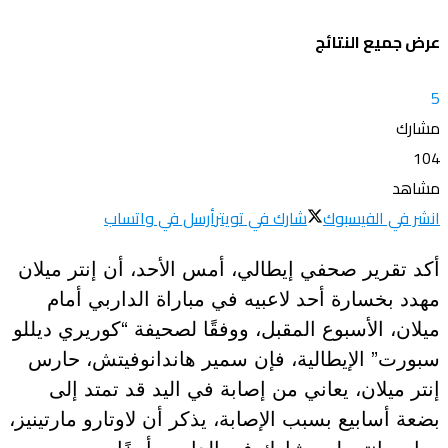
المزيد
عرض جميع النتائج
5
مشارك
104
مشاهد
انشر في الفيسبوك
شارك في تويتر
أرسل في واتساب
أكد تقرير صحفي إيطالي، أمس الأحد، أن إنتر ميلان
مهدد بخسارة أحد لاعبيه في مباراة الداربي أمام
ميلان، الأسبوع المقبل، ووفقًا لصحيفة “كوريري ديللو
سبورت” الإيطالية، فإن سمير هاندانوفيتش، حارس
إنتر ميلان، يعاني من إصابة في اليد قد تمتد إلى
بضعة أسابيع بسبب الإصابة، يذكر أن لاوتارو مارتينيز،
مهاجم إنتر، لن يشارك في الداربي أيضًا بسبب