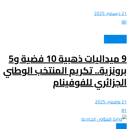
21 ديسمبر، 2025
80
كل الرياضات
9 ميداليات ذهبية 10 فضية و5
برونزية.. تكريم المنتخب الوطني
الجزائري للفوفينام
21 نوفمبر، 2025
81
الأخبار