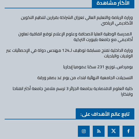
الأكثر مشاهدة
وزارة الرياضة والتعليم العالي تعززان الشراكة بقرارين لتنظيم التكوين
الأكاديمي الرياضي
المدرسة الوطنية العليا للصحافة وعلوم الإعلام توقع اتفاقية تعاون
أكاديمي مع جامعة بايبورت التركية
وزارة الداخلية تفتح مسابقة توظيف لـ124 مهندس دولة في الإحصائيات عبر
الولايات والبلديات
بومرداس..توزيع 231 سكنا عموميا إيجاريا
التسجيلات الجامعية النهائية ابتداء من يوم غد بصفر ورقة
كلية العلوم الاقتصادية بجامعة الجزائر 3 ترسم ملامح جامعة أكثر انفتاحا
وابتكارا
تابع عالم الأهداف على: