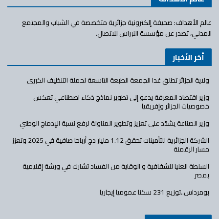
عالم الأهداف: صحيفة إلكترونية جزائرية متخصصة في الشباب والمجتمع
المدني، تصدر عن مؤسسة النبراس للاتصال.
أخر الأخبار
ولاية الجزائر تطلق غدا الجمعة الطبعة التاسعة لحملة التنظيف الكبرى
وزير اقتصاد المعرفة يدعو إلى تطوير نماذج ذكاء اصطناعي تعكس
خصوصيات الجزائر وإفريقيا
وزير الصناعة يشدّد على تعزيز وتطوير المناولة لرفع نسبة الإدماج الوطني
الشركة الجزائرية للتأمينات تحقق 1.12 مليار دج أرباحا صافية في 2025 وتعزز
مسار الرقمنة
السلطة العليا للشفافية و الوقاية من الفساد تشارك في ورشة إقليمية
بمصر
بومرداس..توزيع 231 سكنا عموميا إيجاريا