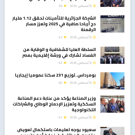
6 أغسطس، 2026
59
الشركة الجزائرية للتأمينات تحقق 1.12 مليار
دج أرباحا صافية في 2025 وتعزز مسار
الرقمنة
6 أغسطس، 2026
62
السلطة العليا للشفافية و الوقاية من
الفساد تشارك في ورشة إقليمية بمصر
6 أغسطس، 2026
63
بومرداس..توزيع 231 سكنا عموميا إيجاريا
6 أغسطس، 2026
66
وزير الصناعة يؤكد من عنابة دعم الصناعة
السككية وتعزيز الإدماج الوطني والشراكات
التكنولوجية
6 أغسطس، 2026
61
سعيود يوجه تعليمات باستكمال تعويض