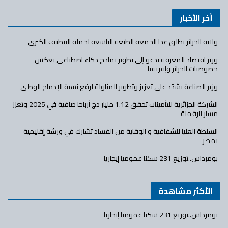
أخر الأخبار
ولاية الجزائر تطلق غدا الجمعة الطبعة التاسعة لحملة التنظيف الكبرى
وزير اقتصاد المعرفة يدعو إلى تطوير نماذج ذكاء اصطناعي تعكس
خصوصيات الجزائر وإفريقيا
وزير الصناعة يشدّد على تعزيز وتطوير المناولة لرفع نسبة الإدماج الوطني
الشركة الجزائرية للتأمينات تحقق 1.12 مليار دج أرباحا صافية في 2025 وتعزز
مسار الرقمنة
السلطة العليا للشفافية و الوقاية من الفساد تشارك في ورشة إقليمية
بمصر
بومرداس..توزيع 231 سكنا عموميا إيجاريا
الأكثر مشاهدة
بومرداس..توزيع 231 سكنا عموميا إيجاريا