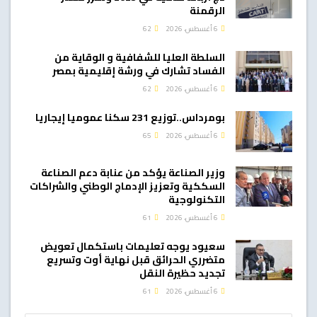
الرقمنة
6 أغسطس، 2026
62
السلطة العليا للشفافية و الوقاية من
الفساد تشارك في ورشة إقليمية بمصر
6 أغسطس، 2026
62
بومرداس..توزيع 231 سكنا عموميا إيجاريا
6 أغسطس، 2026
65
وزير الصناعة يؤكد من عنابة دعم الصناعة
السككية وتعزيز الإدماج الوطني والشراكات
التكنولوجية
6 أغسطس، 2026
61
سعيود يوجه تعليمات باستكمال تعويض
متضرري الحرائق قبل نهاية أوت وتسريع
تجديد حظيرة النقل
6 أغسطس، 2026
61