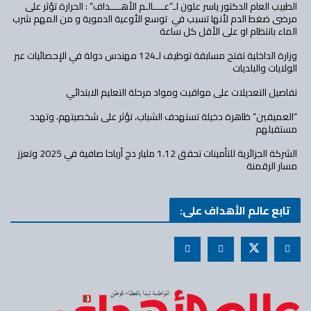
الطبيب العام الدكتور ياسر علون لـ”عــــالـم الأهــــداف” : الحرارة تؤثر على
مرضى ضغط الدم لأنها تسبب في توسع الأوعية الدموية و من المهم شرب
الماء بانتظام او على الأقل كل ساعة
وزارة الداخلية تفتح مسابقة توظيف لـ124 مهندس دولة في الإحصائيات عبر
الولايات والبلديات
تفاصيل التعديلات على مواقيت ومواد مرحلة التعليم الابتدائي
“العميقين” ظاهرة دخيلة تستهدف الشباب، تؤثر على شخصيتهم، وتهدد
مستقبلهم
الشركة الجزائرية للتأمينات تحقق 1.12 مليار دج أرباحا صافية في 2025 وتعزز
مسار الرقمنة
تابع عالم الأهداف على: