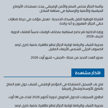
برئاسة الجزائر مجلس السلم والأمن الإفريقي يبحث مستجدات الأوضاع
السياسية والأمنية والإنسانية في منطقة الساحل
الشركة الوطنية للنقل بالسكك الحديدية : تعديل مؤقت في حركة قطارات
خطي الجزائر-العفرون و آغا-زرالدة
وزارة الداخلية تقر تدابير استباقية بمختلف الولايات تحسباً للتقلبات الجوية
لخريف 2026
مديرية الشباب والرياضة لولاية الجزائر تنظم تظاهرة علمية كبرى لرصد
الكسوف الجزئي للشمس الأربعاء المقبل
صدور العدد الجديد من مجلة «الجيش» لشهر أوت 2026
الأكثر مشاهدة
فتح باب التسجيل للمشاركة في المؤتمر الإقليمي للشباب حول تغير المناخ
بالشرق الأوسط وشمال إفريقيا
انطلاق التسجيلات للدخول التكويني لدورة أكتوبر 2026 ابتداء من 08 أوت
مديرية الشباب والرياضة لولاية الجزائر تنظم تظاهرة علمية كبرى لرصد