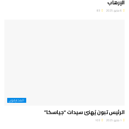
الإرهاب
6 مايو، 2025
83
المحترفون
الرئيس تبون يُهنئ سيدات “جياسكا”
1 مايو، 2025
103