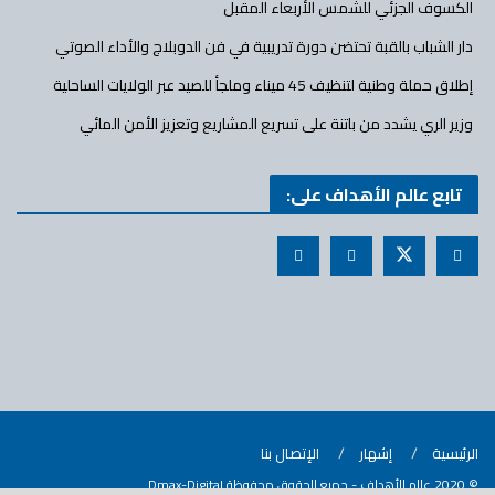
الكسوف الجزئي للشمس الأربعاء المقبل
دار الشباب بالقبة تحتضن دورة تدريبية في فن الدوبلاج والأداء الصوتي
إطلاق حملة وطنية لتنظيف 45 ميناء وملجأ للصيد عبر الولايات الساحلية
وزير الري يشدد من باتنة على تسريع المشاريع وتعزيز الأمن المائي
تابع عالم الأهداف على:
الرئيسية
إشهار
الإتصال بنا
© 2020
عالم الأهداف
- جميع الحقوق محفوظة Dmax-Digital.