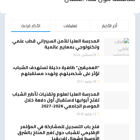
أخر الأخبار
تعليقات
الأكثر قراءة
المدرسة العليا للأمن السيبراني قطب علمي
وتكنولوجي بمعايير عالمية
8 أغسطس، 2024
“العميقين” ظاهرة دخيلة تستهدف الشباب،
تؤثر على شخصيتهم، وتهدد مستقبلهم
28 يونيو، 2021
المدرسة العليا لعلوم وتقنيات تأطير الشباب
تفتح أبوابها لاستقبال أول دفعة خلال
الموسم الجامعي 2026-2027
12 يوليو، 2026
فتح باب التسجيل للمشاركة في المؤتمر
الإقليمي للشباب حول تغير المناخ بالشرق
الأوسط وشمال إفريقيا