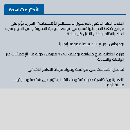
الأكثر مشاهدة
الطبيب العام الدكتور ياسر علون لـ”عــــالـم الأهــــداف” : الحرارة تؤثر على
مرضى ضغط الدم لأنها تسبب في توسع الأوعية الدموية و من المهم شرب
الماء بانتظام او على الأقل كل ساعة
بومرداس..توزيع 231 سكنا عموميا إيجاريا
وزارة الداخلية تفتح مسابقة توظيف لـ124 مهندس دولة في الإحصائيات عبر
الولايات والبلديات
تفاصيل التعديلات على مواقيت ومواد مرحلة التعليم الابتدائي
“العميقين” ظاهرة دخيلة تستهدف الشباب، تؤثر على شخصيتهم، وتهدد
مستقبلهم
الشركة الجزائرية للتأمينات تحقق 1.12 مليار دج أرباحا صافية في 2025 وتعزز
مسار الرقمنة
تابع عالم الأهداف على: