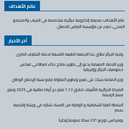
عالم الأهداف
عالم الأهداف: صحيفة إلكترونية جزائرية متخصصة في الشباب والمجتمع
المدني، تصدر عن مؤسسة النبراس للاتصال.
أخر الأخبار
ولاية الجزائر تطلق غدا الجمعة الطبعة التاسعة لحملة التنظيف الكبرى
وزير اقتصاد المعرفة يدعو إلى تطوير نماذج ذكاء اصطناعي تعكس
خصوصيات الجزائر وإفريقيا
وزير الصناعة يشدّد على تعزيز وتطوير المناولة لرفع نسبة الإدماج الوطني
الشركة الجزائرية للتأمينات تحقق 1.12 مليار دج أرباحا صافية في 2025 وتعزز
مسار الرقمنة
السلطة العليا للشفافية و الوقاية من الفساد تشارك في ورشة إقليمية
بمصر
بومرداس..توزيع 231 سكنا عموميا إيجاريا