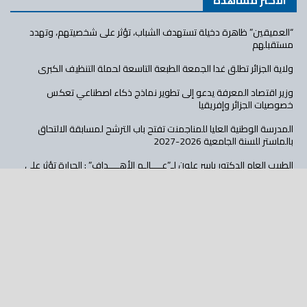
“العميقين” ظاهرة دخيلة تستهدف الشباب، تؤثر على شخصيتهم، وتهدد
مستقبلهم
ولاية الجزائر تطلق غدا الجمعة الطبعة التاسعة لحملة التنظيف الكبرى
وزير اقتصاد المعرفة يدعو إلى تطوير نماذج ذكاء اصطناعي تعكس
خصوصيات الجزائر وإفريقيا
المدرسة الوطنية العليا للمناجمنت تفتح باب الترشح لمسابقة الالتحاق
بالماستر للسنة الجامعية 2026-2027
الطبيب العام الدكتور ياسر علون لـ”عــــالـم الأهــــداف” : الحرارة تؤثر على
مرضى ضغط الدم لأنها تسبب في توسع الأوعية الدموية و من المهم شرب
الماء بانتظام او على الأقل كل ساعة
كلية العلوم الاقتصادية بجامعة الجزائر 3 ترسم ملامح جامعة أكثر انفتاحا
وابتكارا
تابع عالم الأهداف على: