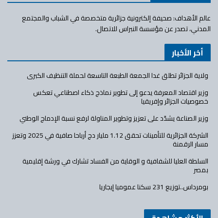
عالم الأهداف: صحيفة إلكترونية جزائرية متخصصة في الشباب والمجتمع
المدني، تصدر عن مؤسسة النبراس للاتصال.
أخر الأخبار
ولاية الجزائر تطلق غدا الجمعة الطبعة التاسعة لحملة التنظيف الكبرى
وزير اقتصاد المعرفة يدعو إلى تطوير نماذج ذكاء اصطناعي تعكس
خصوصيات الجزائر وإفريقيا
وزير الصناعة يشدّد على تعزيز وتطوير المناولة لرفع نسبة الإدماج الوطني
الشركة الجزائرية للتأمينات تحقق 1.12 مليار دج أرباحا صافية في 2025 وتعزز
مسار الرقمنة
السلطة العليا للشفافية و الوقاية من الفساد تشارك في ورشة إقليمية
بمصر
بومرداس..توزيع 231 سكنا عموميا إيجاريا
الأكثر مشاهدة