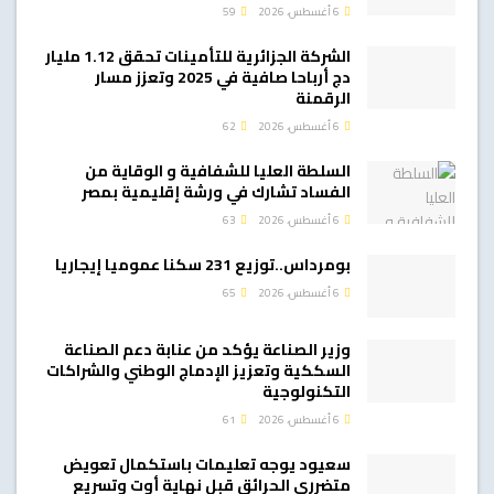
6 أغسطس، 2026
59
الشركة الجزائرية للتأمينات تحقق 1.12 مليار
دج أرباحا صافية في 2025 وتعزز مسار
الرقمنة
6 أغسطس، 2026
62
السلطة العليا للشفافية و الوقاية من
الفساد تشارك في ورشة إقليمية بمصر
6 أغسطس، 2026
63
بومرداس..توزيع 231 سكنا عموميا إيجاريا
6 أغسطس، 2026
65
وزير الصناعة يؤكد من عنابة دعم الصناعة
السككية وتعزيز الإدماج الوطني والشراكات
التكنولوجية
6 أغسطس، 2026
61
سعيود يوجه تعليمات باستكمال تعويض
متضرري الحرائق قبل نهاية أوت وتسريع