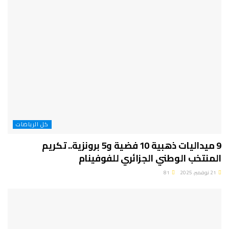
كل الرياضات
9 ميداليات ذهبية 10 فضية و5 برونزية.. تكريم
المنتخب الوطني الجزائري للفوفينام
21 نوفمبر، 2025
81