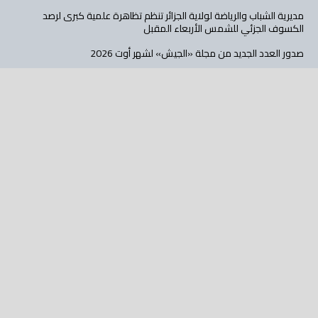
مديرية الشباب والرياضة لولاية الجزائر تنظم تظاهرة علمية كبرى لرصد
الكسوف الجزئي للشمس الأربعاء المقبل
صدور العدد الجديد من مجلة «الجيش» لشهر أوت 2026
انطلاق التسجيلات للدخول التكويني لدورة أكتوبر 2026 ابتداء من 08 أوت
جامعة جيلالي ليابس تستقبل 7040 طالبا جديدا
دار الشباب بالقبة تحتضن دورة تدريبية في فن الدوبلاج والأداء الصوتي
تابع عالم الأهداف على: