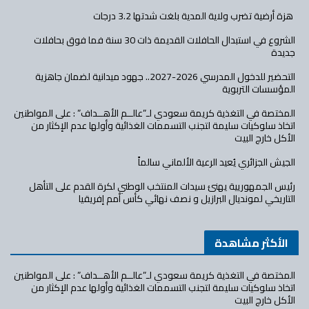
هزة أرضية تضرب ولاية المدية بلغت شدتها 3.2 درجات
الشروع في استبدال الحافلات القديمة ذات 30 سنة فما فوق بحافلات
جديدة
التحضير للدخول المدرسي 2026-2027.. جهود ميدانية لضمان جاهزية
المؤسسات التربوية
المختصة في التغذية كريمة سعودي لـ”عالــم الأهــداف” : على المواطنين
اتخاذ سلوكيات سليمة لتجنب التسممات الغذائية وأولها عدم الإكثار من
الأكل خارج البيت
الجيش الجزائري يُعيد الرعية الألماني سالماً
رئيس الجمهوريية يهنئ سيدات المنتخب الوطني لكرة القدم على التأهل
التاريخي لمونديال البرازيل و نصف نهائي كأس أمم إفريقيا
الأكثر مشاهدة
المختصة في التغذية كريمة سعودي لـ”عالــم الأهــداف” : على المواطنين
اتخاذ سلوكيات سليمة لتجنب التسممات الغذائية وأولها عدم الإكثار من
الأكل خارج البيت