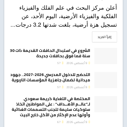
أعلن مركز البحث في علم الفلك والفيزياء
الفلكية والفيزياء الأرضية، اليوم الأحد، عن
تسجيل هزة أرضية، بلغت شدتها 3.2 درجات...
DETAILS
إقرأ المزيد
الشروع في استبدال الحافلات القديمة ذات 30
سنة فما فوق بحافلات جديدة
9 أغسطس، 2026
57
التحضير للدخول المدرسي 2026-2027.. جهود
ميدانية لضمان جاهزية المؤسسات التربوية
9 أغسطس، 2026
57
المختصة في التغذية كريمة سعودي
لـ”عالــم الأهــداف” : على المواطنين اتخاذ
سلوكيات سليمة لتجنب التسممات الغذائية
وأولها عدم الإكثار من الأكل خارج البيت
9 أغسطس، 2026
67