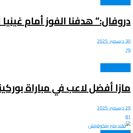
المنتخب الوطني
دروفال:” هدفنا الفوز أمام غينيا
30 ديسمبر، 2025
79
المنتخب الوطني
مازا أفضل لاعب في مباراة بوركين
29 ديسمبر، 2025
81