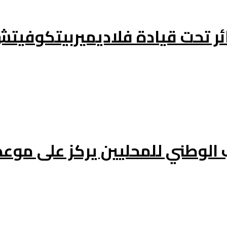
ائر تحت قيادة فلاديميربيتكوفي