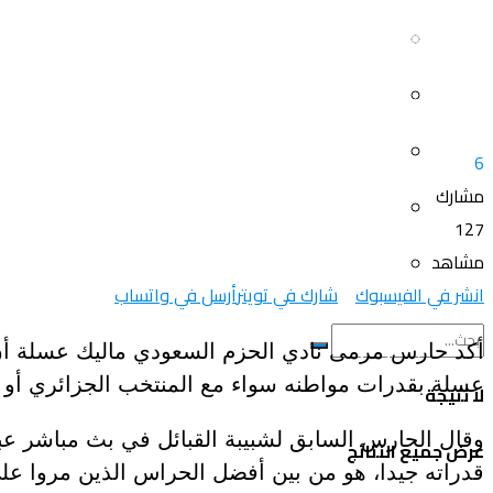
سياحة و أسفار
العلم و المعرفة
المرأة و البيت
ثقافة و فنون
الصحة و الجمال
6
منوعات
مشارك
سيارات و دراجات
127
اتصالات وتكنولوجيا
مشاهد
عروض و خدمات
انشر في الفيسبوك
شارك في تويتر
أرسل في واتساب
سياحة و أسفار
أكد حارس مرمى نادي الحزم السعودي ماليك عسلة أن 
المرأة و البيت
عسلة بقدرات مواطنه سواء مع المنتخب الجزائري أو 
لا نتيجة
الصحة و الجمال
وقال الحارس السابق لشبيبة القبائل في بث مباشر عب
عرض جميع النتائج
قدراته جيدا، هو من بين أفضل الحراس الذين مروا عل
سيارات و دراجات