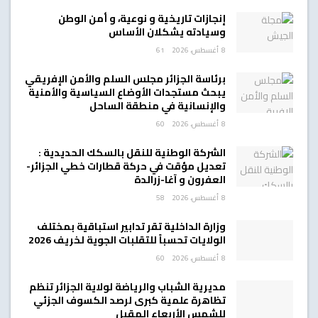
إنجازات تاريخية و نوعية، و أمن الوطن
وسيادته يشكلان الأساس
8 أغسطس، 2026
61
برئاسة الجزائر مجلس السلم والأمن الإفريقي
يبحث مستجدات الأوضاع السياسية والأمنية
والإنسانية في منطقة الساحل
8 أغسطس، 2026
60
الشركة الوطنية للنقل بالسكك الحديدية :
تعديل مؤقت في حركة قطارات خطي الجزائر-
العفرون و آغا-زرالدة
8 أغسطس، 2026
58
وزارة الداخلية تقر تدابير استباقية بمختلف
الولايات تحسباً للتقلبات الجوية لخريف 2026
8 أغسطس، 2026
60
مديرية الشباب والرياضة لولاية الجزائر تنظم
تظاهرة علمية كبرى لرصد الكسوف الجزئي
للشمس الأربعاء المقبل