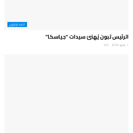
المحترفون
الرئيس تبون يُهنئ سيدات “جياسكا”
1 مايو، 2025
103