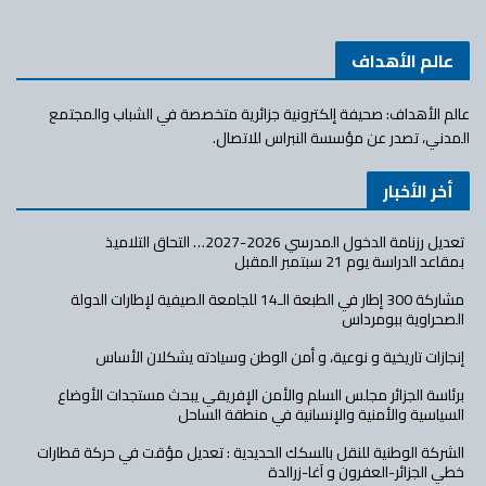
عالم الأهداف
عالم الأهداف: صحيفة إلكترونية جزائرية متخصصة في الشباب والمجتمع
المدني، تصدر عن مؤسسة النبراس للاتصال.
أخر الأخبار
تعديل رزنامة الدخول المدرسي 2026-2027… التحاق التلاميذ
بمقاعد الدراسة يوم 21 سبتمبر المقبل
مشاركة 300 إطار في الطبعة الـ14 للجامعة الصيفية لإطارات الدولة
الصحراوية ببومرداس
إنجازات تاريخية و نوعية، و أمن الوطن وسيادته يشكلان الأساس
برئاسة الجزائر مجلس السلم والأمن الإفريقي يبحث مستجدات الأوضاع
السياسية والأمنية والإنسانية في منطقة الساحل
الشركة الوطنية للنقل بالسكك الحديدية : تعديل مؤقت في حركة قطارات
خطي الجزائر-العفرون و آغا-زرالدة