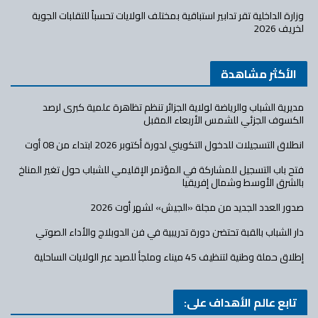
وزارة الداخلية تقر تدابير استباقية بمختلف الولايات تحسباً للتقلبات الجوية
لخريف 2026
الأكثر مشاهدة
مديرية الشباب والرياضة لولاية الجزائر تنظم تظاهرة علمية كبرى لرصد
الكسوف الجزئي للشمس الأربعاء المقبل
انطلاق التسجيلات للدخول التكويني لدورة أكتوبر 2026 ابتداء من 08 أوت
فتح باب التسجيل للمشاركة في المؤتمر الإقليمي للشباب حول تغير المناخ
بالشرق الأوسط وشمال إفريقيا
صدور العدد الجديد من مجلة «الجيش» لشهر أوت 2026
دار الشباب بالقبة تحتضن دورة تدريبية في فن الدوبلاج والأداء الصوتي
إطلاق حملة وطنية لتنظيف 45 ميناء وملجأ للصيد عبر الولايات الساحلية
تابع عالم الأهداف على: