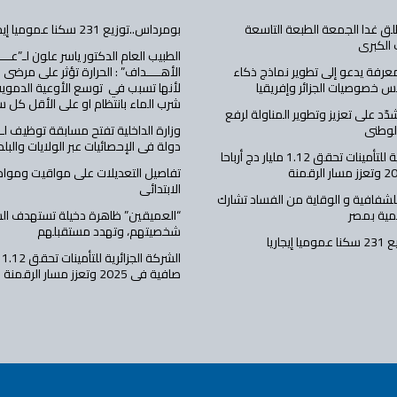
تطلق غدا الجمعة الطبعة التاسعة
بومرداس..توزيع 231 سكنا عموميا إيجاريا
 الكبرى
الطبيب العام الدكتور ياسر علون لـ”عــــ
معرفة يدعو إلى تطوير نماذج ذكاء
الأهــــداف” : الحرارة تؤثر على مرضى
 خصوصيات الجزائر وإفريقيا
لأنها تسبب في توسع الأوعية الدموي
شرب الماء بانتظام او على الأقل كل 
شدّد على تعزيز وتطوير المناولة لرفع
الوطني
دولة في الإحصائيات عبر الولايات والبلد
الشركة الجزائرية للتأمينات تحقق 1.12 مليار دج أرباحا
تفاصيل التعديلات على مواقيت ومواد 
الابتدائي
للشفافية و الوقاية من الفساد تشارك
مية بمصر
“العميقين” ظاهرة دخيلة تستهدف الشب
شخصيتهم، وتهدد مستقبلهم
يجاريا
ال
صافية في 2025 وتعزز مسار الرقمنة