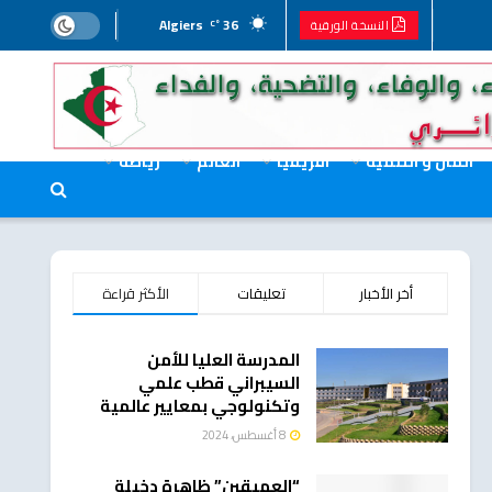
Algiers
36
النسخة الورقية
°C
المال و التنمية
افريقيا
العالم
رياضة
أخر الأخبار
تعليقات
الأكثر قراءة
المدرسة العليا للأمن
السيبراني قطب علمي
وتكنولوجي بمعايير عالمية
8 أغسطس، 2024
“العميقين” ظاهرة دخيلة