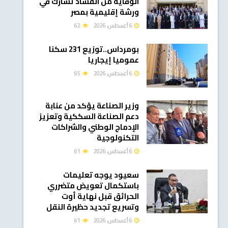
الوقاية من الفساد تشارك في
ورشة إقليمية بمصر
6 أغسطس، 2026
62
بومرداس..توزيع 231 سكنا
عموميا إيجاريا
6 أغسطس، 2026
65
وزير الصناعة يؤكد من عنابة
دعم الصناعة السككية وتعزيز
الإدماج الوطني والشراكات
التكنولوجية
6 أغسطس، 2026
61
سعيود يوجه تعليمات
باستكمال تعويض متضرري
الحرائق قبل نهاية أوت
وتسريع تجديد حظيرة النقل
6 أغسطس، 2026
61