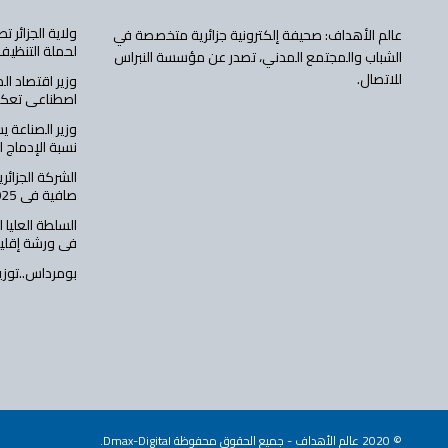
ولاية الجزائر 
عالم الأهداف: صحيفة إلكترونية جزائرية متخصصة في
لحملة التنظيف
الشباب والمجتمع المدني، تصدر عن مؤسسة النبراس
للاتصال.
وزير اقتصاد ال
اصطناعي تعكس
وزير الصناعة ي
نسبة الإدماج 
صافية في 2025 وتعزز مسار الرقمنة
السلطة العليا 
في ورشة إقلي
بومرداس..توزيع 231 سكنا عموميا إ
© 2020
عالم الأهداف
- جميع الحقوق محفوظة Dmax-Digital.