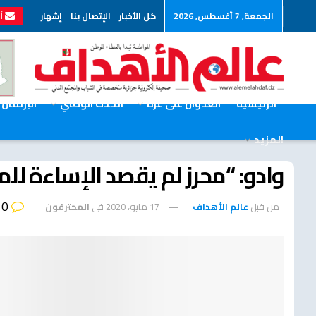
الجمعة, 7 أغسطس, 2026
كل الأخبار
الإتصال بنا
إشهار
أر
الرئيسية
العدوان على غزة
الحدث الوطني
البرلمان
المزيد
وادو: “محرز لم يقصد الإساءة للم
0
من قبل
عالم الأهداف
17 مايو، 2020
في
المحترفون