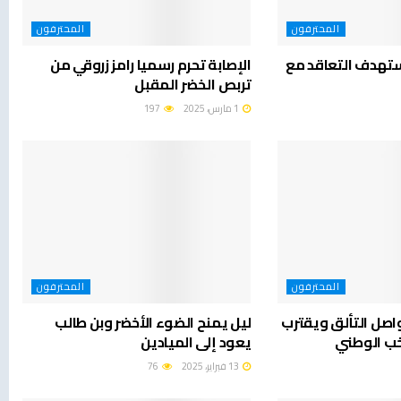
المحترفون
المحترفون
ستهدف التعاقد مع
الإصابة تحرم رسميا رامز زروقي من
تربص الخضر المقبل
1 مارس، 2025
197
المحترفون
المحترفون
واصل التألق ويقترب
ليل يمنح الضوء الأخضر وبن طالب
خب الوطني
يعود إلى الميادين
13 فبراير، 2025
76