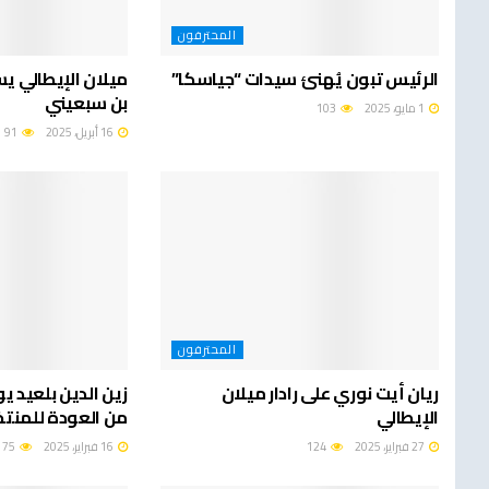
المحترفون
الرئيس تبون يُهنئ سيدات “جياسكا”
ميلان الإيطالي ي
بن سبعيني
1 مايو، 2025
103
16 أبريل، 2025
91
المحترفون
ريان أيت نوري على رادار ميلان
زين الدين بلعيد ي
الإيطالي
من العودة للمنت
27 فبراير، 2025
124
16 فبراير، 2025
75