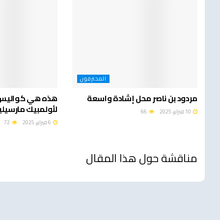
المحترفون
مردود بن ناصر محل إشادة واسعة
هذه هي كواليس ا
لأولمبيك مارسيليا
10 فبراير، 2025
66
6 فبراير، 2025
72
مناقشة حول هذا المقال