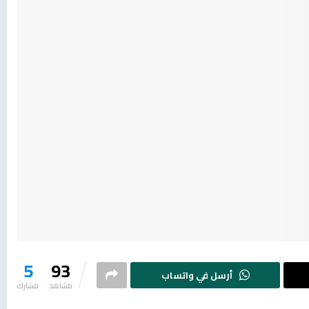
5
93
أرسل في واتساب
مشاهد
مشارك