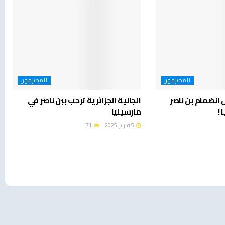
المحترفون
المحترفون
نضمام بن ناصر
الجالية الجزائرية ترحب ببن ناصر في
 !
مارسيليا
5 فبراير، 2025
71