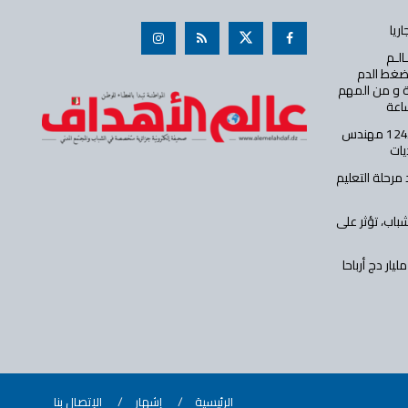
الـم
 ضغط الدم
ة و من المهم
ساعة
وزارة الداخلية تفتح مسابقة توظيف لـ124 مهندس
يات
مرحلة التعليم
اب، تؤثر على
شركة الجزائرية للتأمينات تحقق 1.12 مليار دج أرباحا
الرئيسية
إشهار
الإتصال بنا