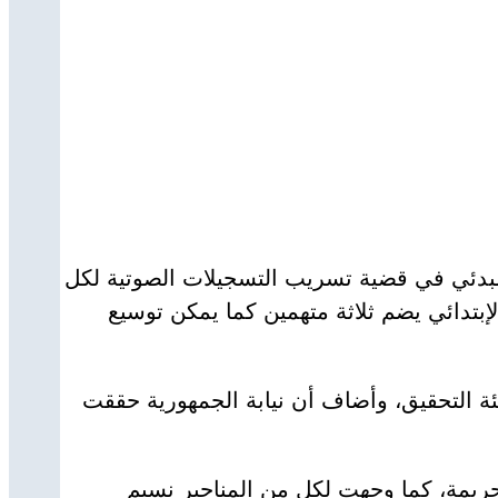
مبدئي في قضية تسريب التسجيلات الصوتية لكل
بتدائي يضم ثلاثة متهمين كما يمكن توسيع
الكامل للقضية قدرت مدته بثلاث دقائق و48 ثانية وهو بحوزة هيئة التحقيق، وأضاف أن نيابة الجمهورية حققت
ات حبسا لكل من تثبت فيه هذه الجريمة، كما وجهت لكل من المناجير نسيم