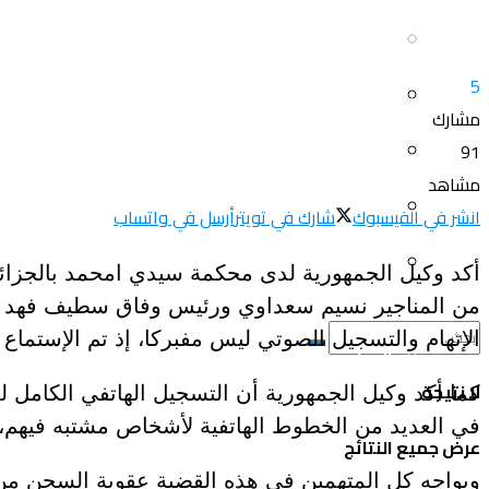
سياحة و أسفار
العلم و المعرفة
5
المرأة و البيت
ثقافة و فنون
مشارك
الصحة و الجمال
91
منوعات
مشاهد
سيارات و دراجات
انشر في الفيسبوك
شارك في تويتر
أرسل في واتساب
اتصالات وتكنولوجيا
عروض و خدمات
أكد وكيل الجمهورية لدى محكمة سيدي امحمد بالجزائ
سياحة و أسفار
من المناجير نسيم سعداوي ورئيس وفاق سطيف فهد حلفاي
الإتهام والتسجيل الصوتي ليس مفبركا، إذ تم الإستماع إلى 9 أشخاص في هذه القضية كتحقيق 
المرأة و البيت
لا نتيجة
الصحة و الجمال
في العديد من الخطوط الهاتفية لأشخاص مشتبه فيهم، والمتمثلة ف
عرض جميع النتائج
سيارات و دراجات