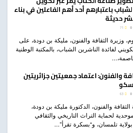
تطوير صناعة الكتاب يمر عبر تكوين
لشباب باعتبارهم أحد أهم الفاعلين في بناء
شر حديثة
71
0
، وزيرة الثقافة والفنون، مليكة بن دودة، على
تكويني لفائدة الناشرين الشباب، بالمكتبة الوطنية
اصمة،...
افة والفنون: اعتماد جمعيتين جزائريتين
نسكو
63
0
 الثقافة والفنون، الدكتورة مليكة بن دودة،
وحدية لحماية التراث التاريخي والثقافي
ولاية تلمسان، و“بسكرة تقرأ”...