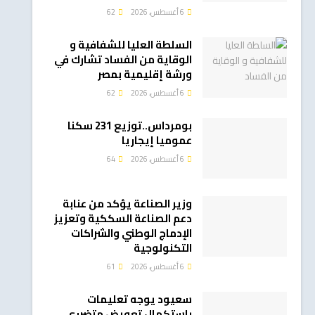
6 أغسطس، 2026
62
السلطة العليا للشفافية و
الوقاية من الفساد تشارك في
ورشة إقليمية بمصر
6 أغسطس، 2026
62
بومرداس..توزيع 231 سكنا
عموميا إيجاريا
6 أغسطس، 2026
64
وزير الصناعة يؤكد من عنابة
دعم الصناعة السككية وتعزيز
الإدماج الوطني والشراكات
التكنولوجية
6 أغسطس، 2026
61
سعيود يوجه تعليمات
باستكمال تعويض متضرري