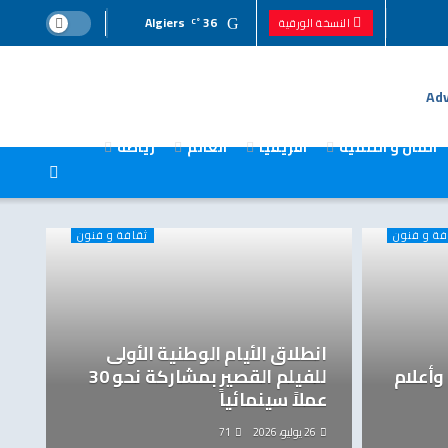
Algiers
36
النسخة الورقية
°C
المال و التنمية
افريقيا
العالم
رياضة
فة و فنون
ثقافة و فنون
انطلاق الأيام الوطنية الأولى
وأعلام
للفيلم القصير بمشاركة نحو 30
عملاً سينمائياً
26 يوليو، 2026
71