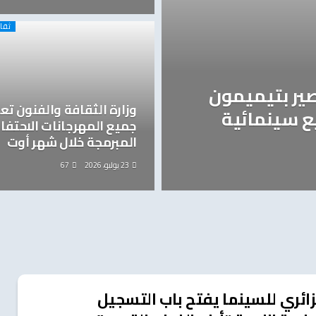
ثقا
صير بتيميمون
وزارة الثقافة والفنون تع
ع سينمائية
جميع المهرجانات الاحتفال
المبرمجة خلال شهر أوت
23 يوليو، 2026
67
زائري للسينما يفتح باب التسجيل