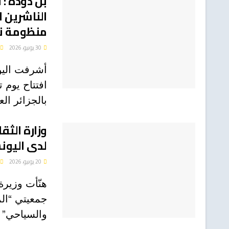
بن دودة : 
الناشرين ا
منظومة ن
30 يونيو، 2026
أشرفت اليوم
افتتاح يوم 
بالجزائر الع
وزارة الثق
لدى اليو
20 يونيو، 2026
هنّأت وزيرة
جمعيتي “الم
والسياحي” ب