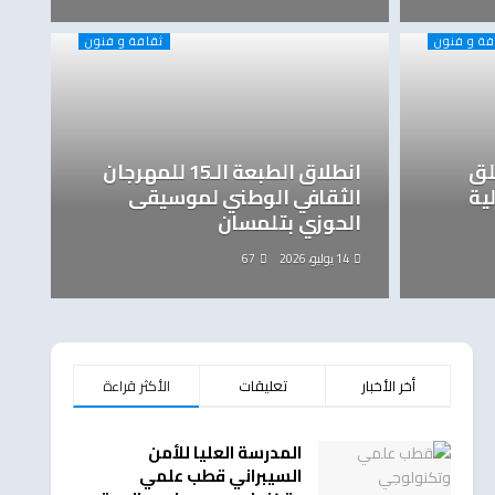
فة و فنون
ثقافة و فنون
لق
انطلاق الطبعة الـ15 للمهرجان
ية
الثقافي الوطني لموسيقى
الحوزي بتلمسان
14 يوليو، 2026
67
أخر الأخبار
تعليقات
الأكثر قراءة
المدرسة العليا للأمن
السيبراني قطب علمي