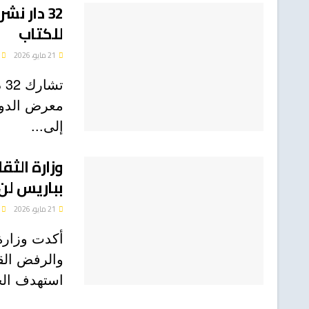
32 دار ن
للكتاب
21 مايو، 2026
معرض الدوح
إلى...
وزارة الثق
بباريس لن 
21 مايو، 2026
​أكدت وزارة 
والرفض القا
استهدف الج