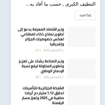
التنظيف الكبرى , حسب ما أفاد به...
DETAILS
إقرأ المزيد
وزير اقتصاد المعرفة يدعو إلى
تطوير نماذج ذكاء اصطناعي
تعكس خصوصيات الجزائر
وإفريقيا
6 أغسطس، 2026
61
وزير الصناعة يشدّد على تعزيز
وتطوير المناولة لرفع نسبة
الإدماج الوطني
6 أغسطس، 2026
59
الشركة الجزائرية للتأمينات
تحقق 1.12 مليار دج أرباحا
صافية في 2025 وتعزز مسار
الرقمنة