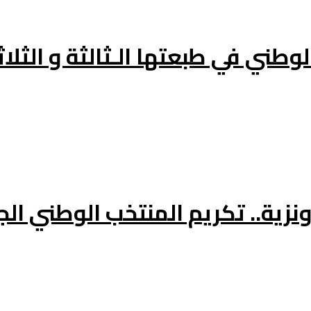
وطني في طبعتها الـثالثة و الثلاث