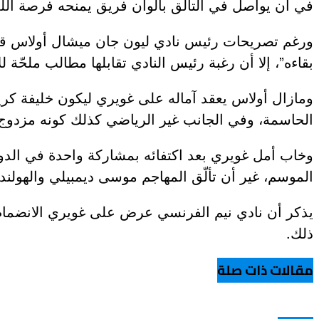
في أن يواصل في التألّق بألوان فريق يمنحه فرصة اللعب 
عروض و خدمات
ورغم تصريحات رئيس نادي ليون جان ميشال أولاس قبل أيا
بقاءه”، إلا أن رغبة رئيس النادي تقابلها مطالب ملحّة 
ومازال أولاس يعقد آماله على غويري ليكون خليفة كري
الحاسمة، وفي الجانب غير الرياضي كذلك كونه مزدوج
الموسم، غير أن تألّق المهاجم موسى ديمبيلي والهولن
يذكر أن نادي نيم الفرنسي عرض على غويري الانضمام ل
ذلك.
مقالات ذات صلة