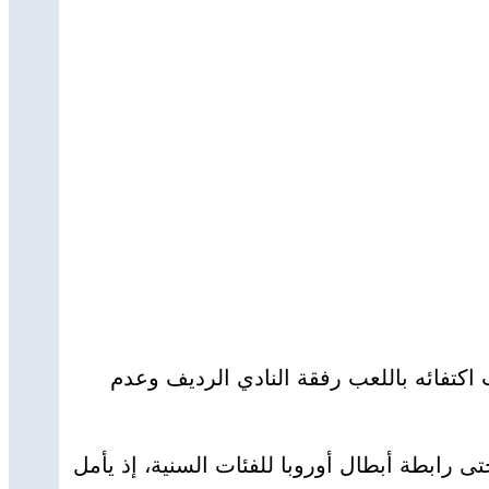
اما) قد قرّر الرحيل عن ليون، بسبب اكتفائه باللعب رفقة النادي الرديف وعدم
تى رابطة أبطال أوروبا للفئات السنية، إذ يأمل