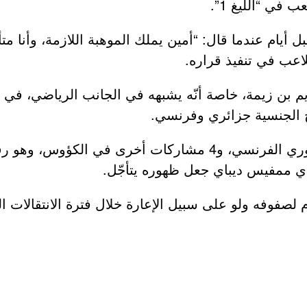
في “الليغ 1”.
م عندما قال: “أمين يملك الموهبة اللازمة، وأنا متأكّ
للاعب في تنفيذ قراره.
م بن زيمة، خاصة أنّه يشبهه في الجانب الرياضي، في ط
 الجنسية جزائري وفرنسي.
وخاب أمل غويري بعد اكتفائه بمشاركة واحدة في الدوري الفرنسي،
دي ممفيس ديباي جعل ظهوره يتأجّل.
صفوفه ولو على سبيل الإعارة خلال فترة الانتقالات ا