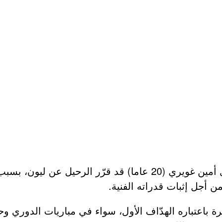
كشف موقع “فوت سور 7” أنّ اللاعب الفرانكو جزائري أمين غويري (20 ع
ن أجل إثبات قدراته الفنية.
رة باعتباره الهدّاف الأول، سواء في مباريات الدوري وح