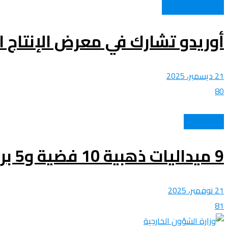
اتصالات وتكنولوجيا
أوريدو تشارك في معرض الإنتاج ال
21 ديسمبر، 2025
80
كل الرياضات
9 ميداليات ذهبية 10 فضية و5 برونزية.. تكريم المنتخب الوطني الجزائري للفوفينام
21 نوفمبر، 2025
81