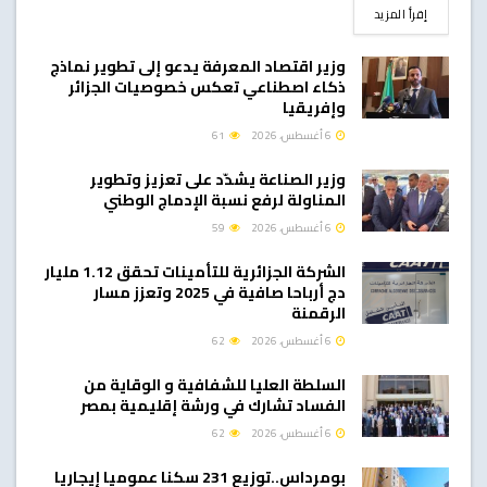
DETAILS
إقرأ المزيد
وزير اقتصاد المعرفة يدعو إلى تطوير نماذج
ذكاء اصطناعي تعكس خصوصيات الجزائر
وإفريقيا
6 أغسطس، 2026
61
وزير الصناعة يشدّد على تعزيز وتطوير
المناولة لرفع نسبة الإدماج الوطني
6 أغسطس، 2026
59
الشركة الجزائرية للتأمينات تحقق 1.12 مليار
دج أرباحا صافية في 2025 وتعزز مسار
الرقمنة
6 أغسطس، 2026
62
السلطة العليا للشفافية و الوقاية من
الفساد تشارك في ورشة إقليمية بمصر
6 أغسطس، 2026
62
بومرداس..توزيع 231 سكنا عموميا إيجاريا