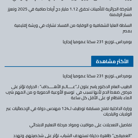
الشركة الجزائرية للتأمينات تحقق 1.12 مليار دج أرباحا صافية في 2025 وتعزز
مسار الرقمنة
السلطة العليا للشفافية و الوقاية من الفساد تشارك في ورشة إقليمية
بمصر
بومرداس..توزيع 231 سكنا عموميا إيجاريا
الأكثر مشاهدة
بومرداس..توزيع 231 سكنا عموميا إيجاريا
الطبيب العام الدكتور ياسر علون لـ”عــــالـم الأهــــداف” : الحرارة تؤثر على
مرضى ضغط الدم لأنها تسبب في توسع الأوعية الدموية و من المهم شرب
الماء بانتظام او على الأقل كل ساعة
وزارة الداخلية تفتح مسابقة توظيف لـ124 مهندس دولة في الإحصائيات عبر
الولايات والبلديات
تفاصيل التعديلات على مواقيت ومواد مرحلة التعليم الابتدائي
“العميقين” ظاهرة دخيلة تستهدف الشباب، تؤثر على شخصيتهم، وتهدد