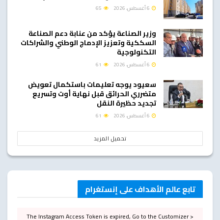
6 أغسطس، 2026
65
وزير الصناعة يؤكد من عنابة دعم الصناعة
السككية وتعزيز الإدماج الوطني والشراكات
التكنولوجية
6 أغسطس، 2026
61
سعيود يوجه تعليمات باستكمال تعويض
متضرري الحرائق قبل نهاية أوت وتسريع
تجديد حظيرة النقل
6 أغسطس، 2026
61
تحميل المزيد
تابع عالم الأهداف على إنستغرام
The Instagram Access Token is expired, Go to the Customizer >