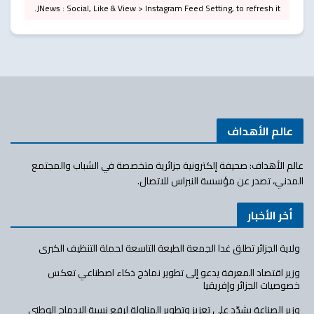
JNews : Social, Like & View > Instagram Feed Setting, to refresh it.
عالم الأهداف
عالم الأهداف: صحيفة إلكترونية جزائرية متخصصة في الشباب والمجتمع
المدني، تصدر عن مؤسسة النبراس للاتصال.
أخر الأخبار
ولاية الجزائر تطلق غدا الجمعة الطبعة التاسعة لحملة التنظيف الكبرى
وزير اقتصاد المعرفة يدعو إلى تطوير نماذج ذكاء اصطناعي تعكس
خصوصيات الجزائر وإفريقيا
وزير الصناعة يشدّد على تعزيز وتطوير المناولة لرفع نسبة الإدماج الوطني