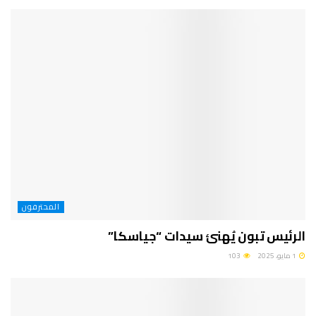
المحترفون
الرئيس تبون يُهنئ سيدات “جياسكا”
1 مايو، 2025
103