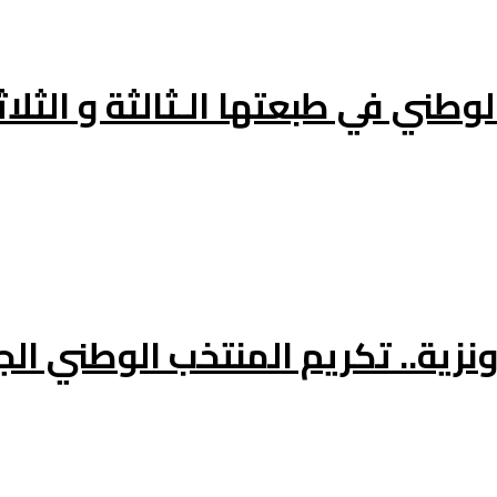
وطني في طبعتها الـثالثة و الثلاث