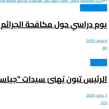
القانون و القضاء
يوم دراسي حول مكافحة الجرائم ا
6 مايو، 2025
83
المحترفون
الرئيس تبون يُهنئ سيدات “جياس
1 مايو، 2025
103