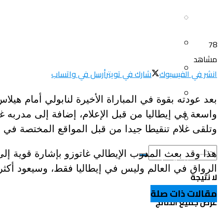
سياحة و أسفار
العلم و المعرفة
المرأة و البيت
78
ثقافة و فنون
مشاهد
الصحة و الجمال
انشر في الفيسبوك
شارك في تويتر
أرسل في واتساب
منوعات
سيارات و دراجات
بعد عودته بقوة في المباراة الأخيرة لنابولي أمام هيل
اتصالات وتكنولوجيا
واسعة في إيطاليا من قبل الإعلام، إضافة إلى مدربه غا
عروض و خدمات
وتلقى غلام تنقيطا جيدا من قبل المواقع المختصة في 
سياحة و أسفار
هذا وقد بعث المدرب الإيطالي غاتوزو بإشارة قوية إلى
المرأة و البيت
الرواق في العالم وليس في إيطاليا فقط، وسيعود أكثر 
لا نتيجة
الصحة و الجمال
مقالات ذات صلة
عرض جميع النتائج
سيارات و دراجات