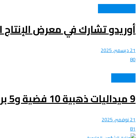
اتصالات وتكنولوجيا
أوريدو تشارك في معرض الإنتاج ال
21 ديسمبر، 2025
80
كل الرياضات
9 ميداليات ذهبية 10 فضية و5 برونزية.. تكريم المنتخب الوطني الجزائري للفوفينام
21 نوفمبر، 2025
81