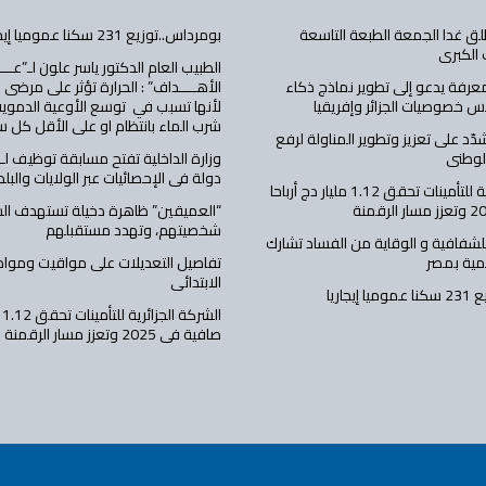
تطلق غدا الجمعة الطبعة التاسعة
بومرداس..توزيع 231 سكنا عموميا إيجاريا
 الكبرى
الطبيب العام الدكتور ياسر علون لـ”عــــ
معرفة يدعو إلى تطوير نماذج ذكاء
الأهــــداف” : الحرارة تؤثر على مرضى
 خصوصيات الجزائر وإفريقيا
لأنها تسبب في توسع الأوعية الدموي
شرب الماء بانتظام او على الأقل كل 
شدّد على تعزيز وتطوير المناولة لرفع
الوطني
دولة في الإحصائيات عبر الولايات والبلد
الشركة الجزائرية للتأمينات تحقق 1.12 مليار دج أرباحا
“العميقين” ظاهرة دخيلة تستهدف الشب
شخصيتهم، وتهدد مستقبلهم
للشفافية و الوقاية من الفساد تشارك
مية بمصر
تفاصيل التعديلات على مواقيت ومواد 
الابتدائي
يجاريا
ال
صافية في 2025 وتعزز مسار الرقمنة