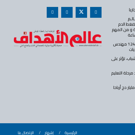
الـم
 ضغط الدم
ة و من المهم
ساعة
وزارة الداخلية تفتح مسابقة توظيف لـ124 مهندس
يات
اب، تؤثر على
مرحلة التعليم
شركة الجزائرية للتأمينات تحقق 1.12 مليار دج أرباحا
الرئيسية
إشهار
الإتصال بنا