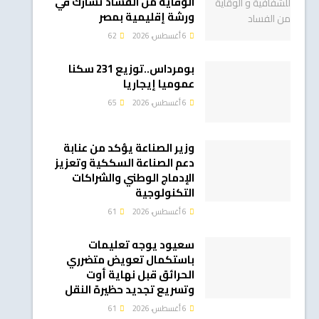
الوقاية من الفساد تشارك في
ورشة إقليمية بمصر
6 أغسطس، 2026
62
بومرداس..توزيع 231 سكنا
عموميا إيجاريا
6 أغسطس، 2026
65
وزير الصناعة يؤكد من عنابة
دعم الصناعة السككية وتعزيز
الإدماج الوطني والشراكات
التكنولوجية
6 أغسطس، 2026
61
سعيود يوجه تعليمات
باستكمال تعويض متضرري
الحرائق قبل نهاية أوت
وتسريع تجديد حظيرة النقل
6 أغسطس، 2026
61