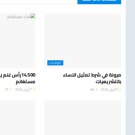
الولايات
مرونة في شرط تمثيل النساء
14.500رأس غن
بالتشريعيات
مستغانم
9 أبريل، 2026
84
7 أبريل، 2026
75