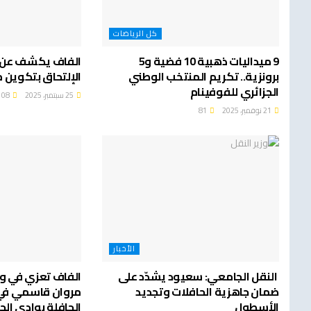
كل الرياضات
9 ميداليات ذهبية 10 فضية و5
الفاف يكشف عن 
برونزية.. تكريم المنتخب الوطني
الإلتحاق بتكوين 
الجزائري للفوفينام
25 سبتمبر، 2025
108
21 نوفمبر، 2025
81
الأخبار
النقل الجامعي: سعيود يشدّد على
الفاف تعزي في وف
ضمان جاهزية الحافلات وتجديد
مروان قاسمي في
الأسطول
الحافلة بوادي ال