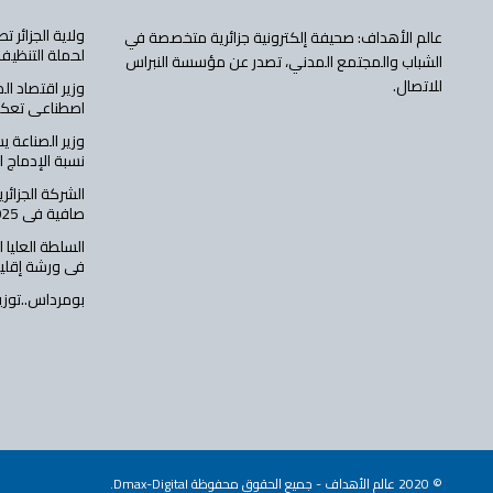
ولاية الجزائر 
عالم الأهداف: صحيفة إلكترونية جزائرية متخصصة في
لحملة التنظيف
الشباب والمجتمع المدني، تصدر عن مؤسسة النبراس
للاتصال.
وزير اقتصاد ال
اصطناعي تعكس
وزير الصناعة ي
نسبة الإدماج 
صافية في 2025 وتعزز مسار الرقمنة
السلطة العليا 
في ورشة إقلي
بومرداس..توزيع 231 سكنا عموميا إ
© 2020
عالم الأهداف
- جميع الحقوق محفوظة Dmax-Digital.