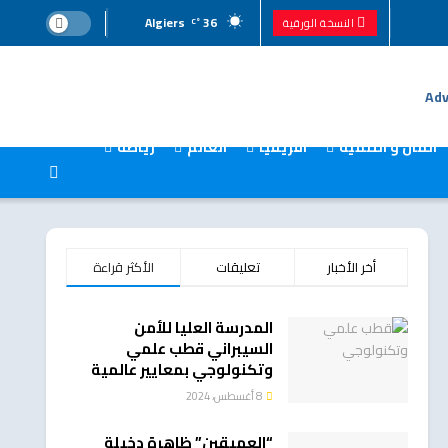
Algiers
36
النسخة الورقية
°C
المال و التنمية
افريقيا
العالم
رياضة
أخر الأخبار
تعليقات
الأكثر قراءة
المدرسة العليا للأمن
السيبراني قطب علمي
وتكنولوجي بمعايير عالمية
8 أغسطس، 2024
“العميقين” ظاهرة دخيلة