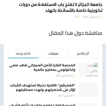
جامعة الجزائر 3 تفتح باب الاستفادة من دورات
تكوينية خاصة بالأساتذة بالهند
2 أغسطس، 2026
76
مناقشة حول هذا المقال
أخر الأخبار
تعليقات
الأكثر قراءة
المدرسة العليا للأمن السيبراني قطب علمي
وتكنولوجي بمعايير عالمية
8 أغسطس، 2024
“العميقين” ظاهرة دخيلة تستهدف الشباب،
تؤثر على شخصيتهم، وتهدد مستقبلهم
28 يونيو، 2021
المدرسة العليا لعلوم وتقنيات تأطير الشباب