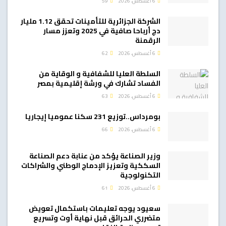
6 أغسطس، 2026
59
الشركة الجزائرية للتأمينات تحقق 1.12 مليار
دج أرباحا صافية في 2025 وتعزز مسار
الرقمنة
6 أغسطس، 2026
62
السلطة العليا للشفافية و الوقاية من
الفساد تشارك في ورشة إقليمية بمصر
6 أغسطس، 2026
63
بومرداس..توزيع 231 سكنا عموميا إيجاريا
6 أغسطس، 2026
66
وزير الصناعة يؤكد من عنابة دعم الصناعة
السككية وتعزيز الإدماج الوطني والشراكات
التكنولوجية
6 أغسطس، 2026
61
سعيود يوجه تعليمات باستكمال تعويض
متضرري الحرائق قبل نهاية أوت وتسريع