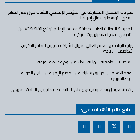
فتح باب التسجيل للمشاركة في المؤتمر الإقليمي للشباب حول تغير المناخ
بالشرق الأوسط وشمال إفريقيا
المدرسة الوطنية العليا للصحافة وعلوم الإعلام توقع اتفاقية تعاون
أكاديمي مع جامعة بايبورت التركية
وزارة الرياضة والتعليم العالي تعززان الشراكة بقرارين لتنظيم التكوين
الأكاديمي الرياضي
التسجيلات الجامعية النهائية ابتداء من يوم غد بصفر ورقة
الوفد الكشفي الجزائري يشارك في المخيم الإفريقي الثاني للجوالة
بجوهانسبورغ
ايت مسعودان يقف بتيميمون على الحالة الصحية لجرحى الحادث المروري
تابع عالم الأهداف على: