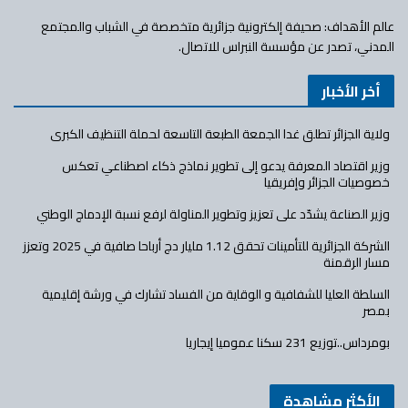
عالم الأهداف: صحيفة إلكترونية جزائرية متخصصة في الشباب والمجتمع
المدني، تصدر عن مؤسسة النبراس للاتصال.
أخر الأخبار
ولاية الجزائر تطلق غدا الجمعة الطبعة التاسعة لحملة التنظيف الكبرى
وزير اقتصاد المعرفة يدعو إلى تطوير نماذج ذكاء اصطناعي تعكس
خصوصيات الجزائر وإفريقيا
وزير الصناعة يشدّد على تعزيز وتطوير المناولة لرفع نسبة الإدماج الوطني
الشركة الجزائرية للتأمينات تحقق 1.12 مليار دج أرباحا صافية في 2025 وتعزز
مسار الرقمنة
السلطة العليا للشفافية و الوقاية من الفساد تشارك في ورشة إقليمية
بمصر
بومرداس..توزيع 231 سكنا عموميا إيجاريا
الأكثر مشاهدة