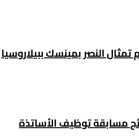
 تمثال النصر بمينسك ببيلاروسيا
تائج مسابقة توظيف الأساتذة