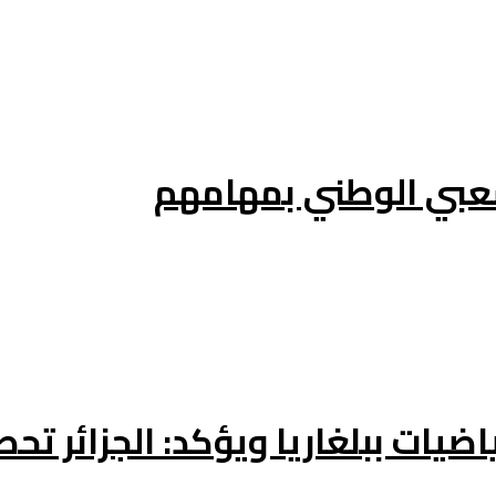
عبي الوطني بمهامهم
يات ببلغاريا ويؤكد: الجزائر تحص