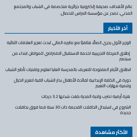
عالم الأهداف: صحيفة إلكترونية جزائرية متخصصة في الشباب والمجتمع
المدني، تصدر عن مؤسسة النبراس للاتصال.
أخر الأخبار
الوزير الأول يجري اتصالًا هاتفيًا مع نظيره المالي لبحث تعزيز العلاقات الثنائية
إطلاق المرحلة التجريبية لخدمة الاستقبال الافتراضي للمواطن ابتداء من
سبتمبر
انطلاق الأيام المفتوحة للتعريف بالمدرسة العليا لعلوم وتقنيات تأطير الشباب
دورة في الكتابة الإبداعية لفائدة الأطفال بدار الشباب القبة لتعزيز الخيال
وتنمية مهارات التعبير
هزة أرضية تضرب ولاية المدية بلغت شدتها 3.2 درجات
الشروع في استبدال الحافلات القديمة ذات 30 سنة فما فوق بحافلات
جديدة
الأكثر مشاهدة