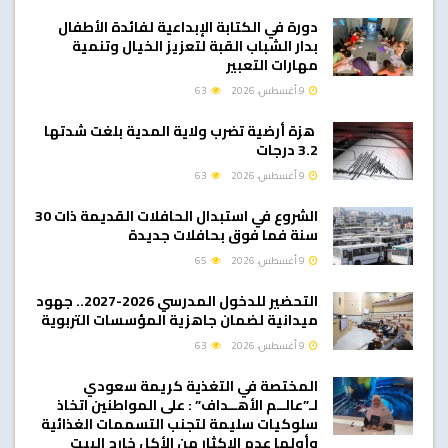
دورة في الكتابة الإبداعية لفائدة الأطفال
بدار الشباب القبة لتعزيز الخيال وتنمية
مهارات التعبير
9 أغسطس، 2026
63
هزة أرضية تضرب ولاية المدية بلغت شدتها
3.2 درجات
9 أغسطس، 2026
63
الشروع في استبدال الحافلات القديمة ذات 30
سنة فما فوق بحافلات جديدة
9 أغسطس، 2026
65
التحضير للدخول المدرسي 2026-2027.. جهود
ميدانية لضمان جاهزية المؤسسات التربوية
9 أغسطس، 2026
63
المختصة في التغذية كريمة سعودي
لـ”عالــم الأهــداف” : على المواطنين اتخاذ
سلوكيات سليمة لتجنب التسممات الغذائية
وأولها عدم الإكثار من الأكل خارج البيت