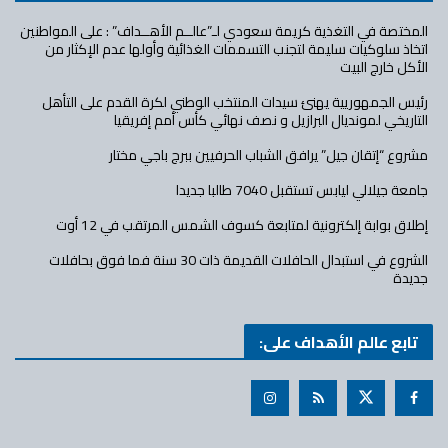
المختصة في التغذية كريمة سعودي لـ”عالــم الأهــداف” : على المواطنين
اتخاذ سلوكيات سليمة لتجنب التسممات الغذائية وأولها عدم الإكثار من
الأكل خارج البيت
رئيس الجمهوريية يهنئ سيدات المنتخب الوطني لكرة القدم على التأهل
التاريخي لمونديال البرازيل و نصف نهائي كأس أمم إفريقيا
مشروع “إتقان جيل” يرافق الشباب الحرفيين ببرج باجي مختار
جامعة جيلالي ليابس تستقبل 7040 طالبا جديدا
إطلاق بوابة إلكترونية لمتابعة كسوف الشمس المرتقب في 12 أوت
الشروع في استبدال الحافلات القديمة ذات 30 سنة فما فوق بحافلات
جديدة
تابع عالم الأهداف على: