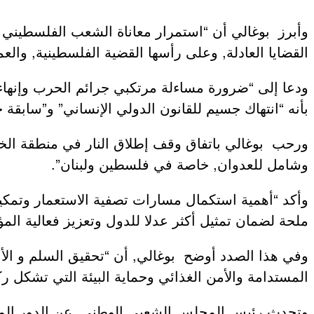
وأبرز بوغالي أن “استمرار معاناة الشعب الفلسطيني ي
القضايا العادلة, وعلى رأسها القضية الفلسطينية, والع
ودعا إلى “ضرورة مساءلة مرتكبي جرائم الحرب وإنهاء 
بأنه “انتهاك جسيم للقانون الدولي الإنساني” و”سابقة خ
ورحب بوغالي باتفاق وقف إطلاق النار في منطقة الخلي
وشامل للعدوان, خاصة في فلسطين ولبنان”.
وأكد “أهمية استكمال مسارات تصفية الاستعمار وتمكي
ملحة لضمان تمثيل أكثر عدلا للدول وتعزيز فعالية الم
وفي هذا الصدد أوضح بوغالي, أن “تحقيق السلم و الأمن ا
المستدامة والأمن الغذائي وحماية البيئة التي تشكل ركا
وتحدث رئيس المجلس الشعبي الوطني, عن الدور المحو