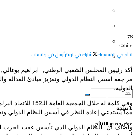
سياحة و أسفار
العلم و المعرفة
المرأة و البيت
ثقافة و فنون
78
الصحة و الجمال
مشاهد
منوعات
انشر في الفيسبوك
شارك في تويتر
أرسل في واتساب
سيارات و دراجات
اتصالات وتكنولوجيا
أكد رئيس المجلس الشعبي الوطني, ابراهيم بوغالي, ال
عروض و خدمات
مراجعة أسس النظام الدولي وتعزيز مبادئ العدالة والسل
سياحة و أسفار
الدولية.
المرأة و البيت
وفي كلمة له خلال 
لا نتيجة
مما يستدعي إعادة النظر في أسس النظام الدولي وتعزي
الصحة و الجمال
عرض جميع النتائج
وأضاف أن “النظام الدولي الذي تأسس عقب الحرب العالم
سيارات و دراجات