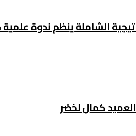
اتيجية الشاملة ينظم ندوة علمي
لعميد كمال لخضر