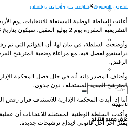
انشر في الفيسبوك
شارك في تويتر
أرسل في واتساب
سياحة و أسفار
العلم و المعرفة
أعلنت السلطة الوطنية المستقلة للانتخابات، يوم الأر
المرأة و البيت
ثقافة و فنون
التشريعية المقررة يوم 2 يوليو المقبل، سيكون بتاريخ 6 يونيو 2026.
الصحة و الجمال
وأوضحت السلطة، في بيان لها، أن القوائم التي تم ر
منوعات
دراسته والفصل فيه، مع مراعاة وضعية المترشح المرفوض 
سيارات و دراجات
اتصالات وتكنولوجيا
الرفض.
عروض و خدمات
وأضاف المصدر ذاته أنه في حال فصل المحكمة الإداري
سياحة و أسفار
المترشح الجديد المستخلف دون جدوى.
المرأة و البيت
أما إذا أيدت المحكمة الإدارية للاستئناف قرار رفض ا
لا نتيجة
الصحة و الجمال
عرض جميع النتائج
يمثل آخر أجل قانوني لإيداع ترشيحات جديدة.
سيارات و دراجات