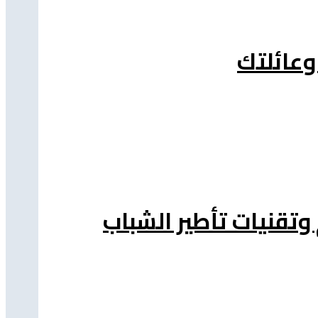
وعائلتك
 وتقنيات تأطير الشباب