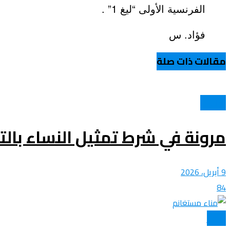
الفرنسية الأولى “ليغ 1” .
عروض و خدمات
فؤاد. س
مقالات ذات صلة
الولايات
مرونة في شرط تمثيل النساء بال
9 أبريل، 2026
84
الأخبار