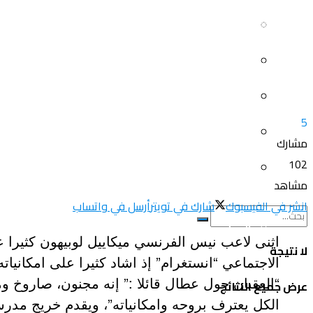
سياحة و أسفار
العلم و المعرفة
المرأة و البيت
ثقافة و فنون
الصحة و الجمال
منوعات
5
سيارات و دراجات
مشارك
اتصالات وتكنولوجيا
102
عروض و خدمات
مشاهد
سياحة و أسفار
انشر في الفيسبوك
شارك في تويتر
أرسل في واتساب
المرأة و البيت
اثنى لاعب نيس الفرنسي ميكاييل لوبيهون كثيرا
لا نتيجة
الاجتماعي “انستغرام” إذ اشاد كثيرا على امكاني
الصحة و الجمال
“العقبان حول عطال قائلا :” إنه مجنون، صاروخ وم
عرض جميع النتائج
الكل يعترف بروحه وامكانياته”، ويقدم خريج مدر
سيارات و دراجات