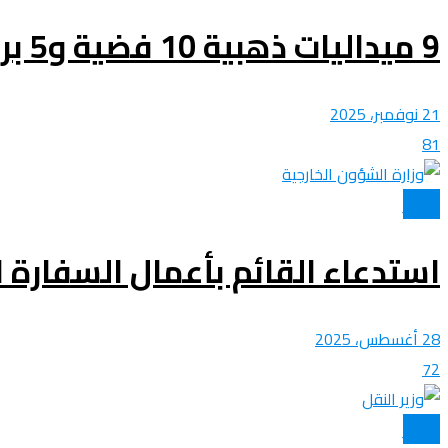
9 ميداليات ذهبية 10 فضية و5 برونزية.. تكريم المنتخب الوطني الجزائري للفوفينام
21 نوفمبر، 2025
81
الأخبار
استدعاء القائم بأعمال السفارة ال
28 أغسطس، 2025
72
الأخبار