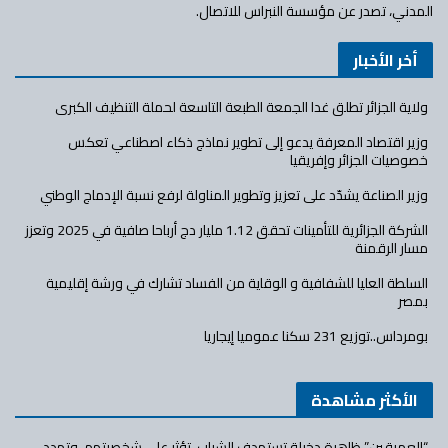
المدني، تصدر عن مؤسسة النبراس للاتصال.
أخر الأخبار
ولاية الجزائر تطلق غدا الجمعة الطبعة التاسعة لحملة التنظيف الكبرى
وزير اقتصاد المعرفة يدعو إلى تطوير نماذج ذكاء اصطناعي تعكس
خصوصيات الجزائر وإفريقيا
وزير الصناعة يشدّد على تعزيز وتطوير المناولة لرفع نسبة الإدماج الوطني
الشركة الجزائرية للتأمينات تحقق 1.12 مليار دج أرباحا صافية في 2025 وتعزز
مسار الرقمنة
السلطة العليا للشفافية و الوقاية من الفساد تشارك في ورشة إقليمية
بمصر
بومرداس..توزيع 231 سكنا عموميا إيجاريا
الأكثر مشاهدة
“العميقين” ظاهرة دخيلة تستهدف الشباب، تؤثر على شخصيتهم، وتهدد