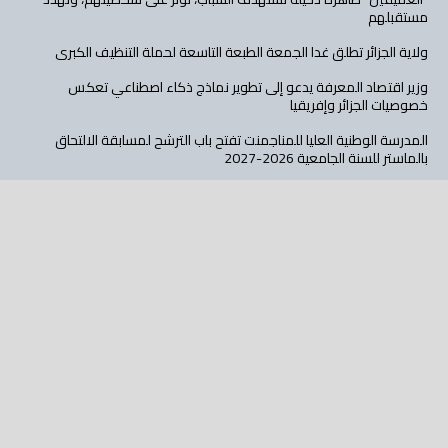
مستقبلهم
ولاية الجزائر تطلق غدا الجمعة الطبعة التاسعة لحملة التنظيف الكبرى
وزير اقتصاد المعرفة يدعو إلى تطوير نماذج ذكاء اصطناعي تعكس
خصوصيات الجزائر وإفريقيا
المدرسة الوطنية العليا للمناجمنت تفتح باب الترشح لمسابقة الالتحاق
بالماستر للسنة الجامعية 2026-2027
كلية العلوم الاقتصادية بجامعة الجزائر 3 ترسم ملامح جامعة أكثر انفتاحا
وابتكارا
الوكالة الجزائرية لترقية الاستثمار تبحث تعزيز الحافظة العقارية وتسريع تجسيد
المشاريع الاستثمارية
تابع عالم الأهداف على: