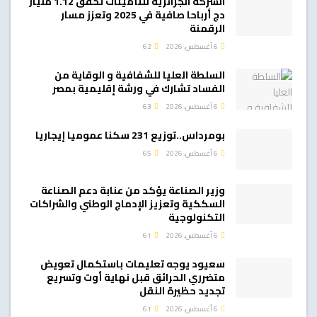
الشركة الجزائرية للتأمينات تحقق 1.12 مليار
دج أرباحا صافية في 2025 وتعزز مسار
الرقمنة
6 أغسطس، 2026
62
السلطة العليا للشفافية و الوقاية من
الفساد تشارك في ورشة إقليمية بمصر
6 أغسطس، 2026
63
بومرداس..توزيع 231 سكنا عموميا إيجاريا
6 أغسطس، 2026
65
وزير الصناعة يؤكد من عنابة دعم الصناعة
السككية وتعزيز الإدماج الوطني والشراكات
التكنولوجية
6 أغسطس، 2026
61
سعيود يوجه تعليمات باستكمال تعويض
متضرري الحرائق قبل نهاية أوت وتسريع
تجديد حظيرة النقل
6 أغسطس، 2026
61