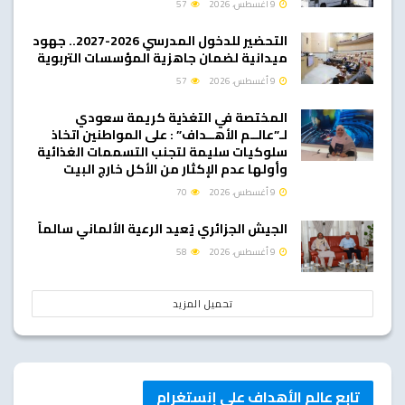
9 أغسطس، 2026
57
التحضير للدخول المدرسي 2026-2027.. جهود
ميدانية لضمان جاهزية المؤسسات التربوية
9 أغسطس، 2026
57
المختصة في التغذية كريمة سعودي
لـ”عالــم الأهــداف” : على المواطنين اتخاذ
سلوكيات سليمة لتجنب التسممات الغذائية
وأولها عدم الإكثار من الأكل خارج البيت
9 أغسطس، 2026
70
الجيش الجزائري يُعيد الرعية الألماني سالماً
9 أغسطس، 2026
58
تحميل المزيد
تابع عالم الأهداف على إنستغرام