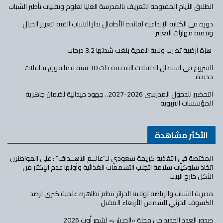
انطلاق الأيام المفتوحة للتعريف بالمدرسة العليا لعلوم وتقنيات تأطير الشباب
دورة في الكتابة الإبداعية لفائدة الأطفال بدار الشباب القبة لتعزيز الخيال
وتنمية مهارات التعبير
هزة أرضية تضرب ولاية المدية بلغت شدتها 3.2 درجات
الشروع في استبدال الحافلات القديمة ذات 30 سنة فما فوق بحافلات
جديدة
التحضير للدخول المدرسي 2026-2027.. جهود ميدانية لضمان جاهزية
المؤسسات التربوية
الأكثر مشاهدة
المختصة في التغذية كريمة سعودي لـ”عالــم الأهــداف” : على المواطنين
اتخاذ سلوكيات سليمة لتجنب التسممات الغذائية وأولها عدم الإكثار من
الأكل خارج البيت
مديرية الشباب والرياضة لولاية الجزائر تنظم تظاهرة علمية كبرى لرصد
الكسوف الجزئي للشمس الأربعاء المقبل
صدور العدد الجديد من مجلة «الجيش» لشهر أوت 2026