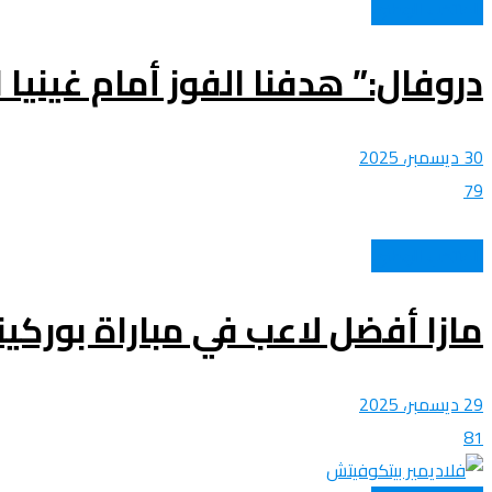
المنتخب الوطني
دروفال:” هدفنا الفوز أمام غينيا
30 ديسمبر، 2025
79
المنتخب الوطني
مازا أفضل لاعب في مباراة بوركين
29 ديسمبر، 2025
81