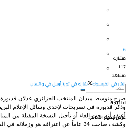
سياحة و أسفار
العلم و المعرفة
المرأة و البيت
ثقافة و فنون
الصحة و الجمال
منوعات
6
سيارات و دراجات
مشارك
اتصالات وتكنولوجيا
117
عروض و خدمات
مشاهد
سياحة و أسفار
انشر في الفيسبوك
شارك في تويتر
أرسل في واتساب
المرأة و البيت
صرح متوسط ميدان المنتخب الجزائري عدلان قديورة، أن
لا نتيجة
وذكر قديورة في تصريحات لإحدى وسائل الإعلام البريط
الصحة و الجمال
أعتقد أنه يجب إلغاء أو تأجيل النسخة المقبلة من المنا
عرض جميع النتائج
وكشف صاحب 34 عاماً عن اعترافه هو وزمل
سيارات و دراجات