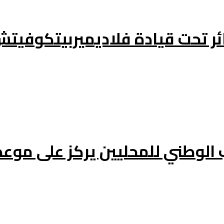
ائر تحت قيادة فلاديميربيتكوفي