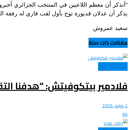
“أتذكر أن معظم اللاعبين في المنتخب الجزائري أخبر
يذكر أن عدلان قديورة توج بأول لقب قاري له رفقة ا
عروض و خدمات
سعيد عمروش
مقالات ذات صلة
المنتخب الوطني
فلادمير بيتكوفيتش: “هدفنا التقدم 
2 يوليو، 2026
66