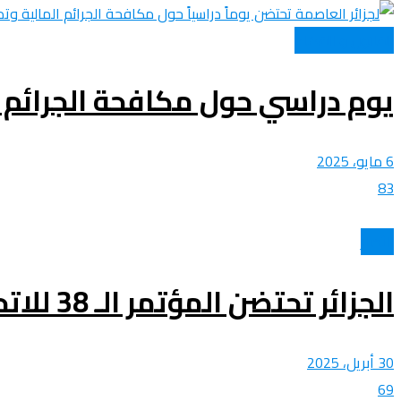
القانون و القضاء
يوم دراسي حول مكافحة الجرائم ا
6 مايو، 2025
83
الأخبار
الجزائر تحتضن المؤتمر الـ 38 للاتحاد البرلماني العربي يومي 3 و4 ماي
30 أبريل، 2025
69