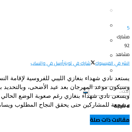
سياحة و أسفار
العلم و المعرفة
المرأة و البيت
5
ثقافة و فنون
مشارك
الصحة و الجمال
منوعات
92
مشاهد
سيارات و دراجات
اتصالات وتكنولوجيا
انشر في الفيسبوك
شارك في تويتر
أرسل في واتساب
عروض و خدمات
يستعد نادي شهداء بنغازي الليبي للفروسية لإقامة النسخ
سياحة و أسفار
وسيكون موعد المهرجان بعد عيد الأضحى، وبالتحديد بي
ويسعى نادي شهداء بنغازي رغم صعوبة الوضع الحالي م
المرأة و البيت
مشجعة للمشاركين حتى يحقق النجاح المطلوب ويساهم
لا نتيجة
الصحة و الجمال
مقالات ذات صلة
عرض جميع النتائج
سيارات و دراجات