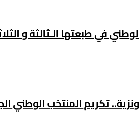
وطني في طبعتها الـثالثة و الثلاث