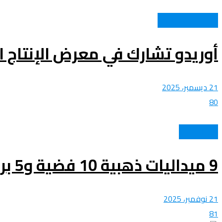
اتصالات وتكنولوجيا
أوريدو تشارك في معرض الإنتاج ال
21 ديسمبر، 2025
80
كل الرياضات
9 ميداليات ذهبية 10 فضية و5 برونزية.. تكريم المنتخب الوطني الجزائري للفوفينام
21 نوفمبر، 2025
81