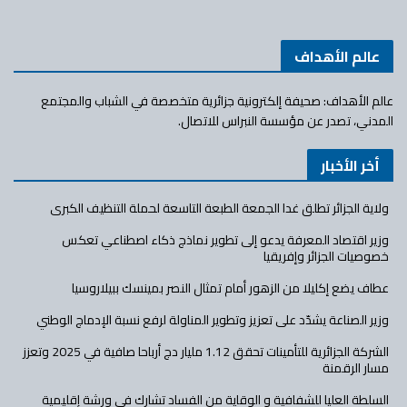
عالم الأهداف
عالم الأهداف: صحيفة إلكترونية جزائرية متخصصة في الشباب والمجتمع
المدني، تصدر عن مؤسسة النبراس للاتصال.
أخر الأخبار
ولاية الجزائر تطلق غدا الجمعة الطبعة التاسعة لحملة التنظيف الكبرى
وزير اقتصاد المعرفة يدعو إلى تطوير نماذج ذكاء اصطناعي تعكس
خصوصيات الجزائر وإفريقيا
عطاف يضع إكليلا من الزهور أمام تمثال النصر بمينسك ببيلاروسيا
وزير الصناعة يشدّد على تعزيز وتطوير المناولة لرفع نسبة الإدماج الوطني
الشركة الجزائرية للتأمينات تحقق 1.12 مليار دج أرباحا صافية في 2025 وتعزز
مسار الرقمنة
السلطة العليا للشفافية و الوقاية من الفساد تشارك في ورشة إقليمية