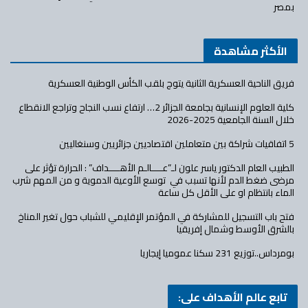
بمصر
الأكثر مشاهدة
فريق الناحية العسكرية الثانية يتوج بلقب الكأس الوطنية العسكرية
كلية العلوم الإنسانية بجامعة الجزائر 2… ارتفاع نسب النجاح وتراجع الانقطاع
خلال السنة الجامعية 2025-2026
5 اتفاقيات شراكة بين متعاملين اقتصاديين جزائريين وسنغاليين
الطبيب العام الدكتور ياسر علون لـ”عــــالـم الأهــــداف” : الحرارة تؤثر على
مرضى ضغط الدم لأنها تسبب في توسع الأوعية الدموية و من المهم شرب
الماء بانتظام او على الأقل كل ساعة
فتح باب التسجيل للمشاركة في المؤتمر الإقليمي للشباب حول تغير المناخ
بالشرق الأوسط وشمال إفريقيا
بومرداس..توزيع 231 سكنا عموميا إيجاريا
تابع عالم الأهداف على: