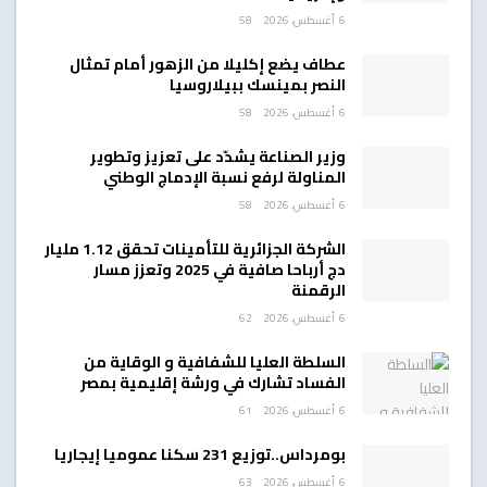
6 أغسطس، 2026
58
عطاف يضع إكليلا من الزهور أمام تمثال
النصر بمينسك ببيلاروسيا
6 أغسطس، 2026
58
وزير الصناعة يشدّد على تعزيز وتطوير
المناولة لرفع نسبة الإدماج الوطني
6 أغسطس، 2026
58
الشركة الجزائرية للتأمينات تحقق 1.12 مليار
دج أرباحا صافية في 2025 وتعزز مسار
الرقمنة
6 أغسطس، 2026
62
السلطة العليا للشفافية و الوقاية من
الفساد تشارك في ورشة إقليمية بمصر
6 أغسطس، 2026
61
بومرداس..توزيع 231 سكنا عموميا إيجاريا
6 أغسطس، 2026
63