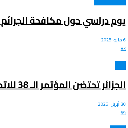
القانون و القضاء
يوم دراسي حول مكافحة الجرائم ا
6 مايو، 2025
83
الأخبار
الجزائر تحتضن المؤتمر الـ 38 للاتحاد البرلماني العربي يومي 3 و4 ماي
30 أبريل، 2025
69