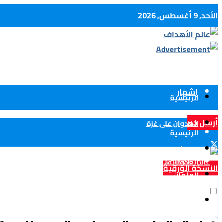
الأحد, 9 أغسطس, 2026
كل الأخبار
الإتصال بنا
إشهار
الرئيسية
أرسل خبر
العدوان على غزة
الرئيسية
الحدث الوطني
العدوان على غزة
النسخة الورقية
البرلمان
°c
36
الحدث الوطني
الولايات
Algiers
البرلمان