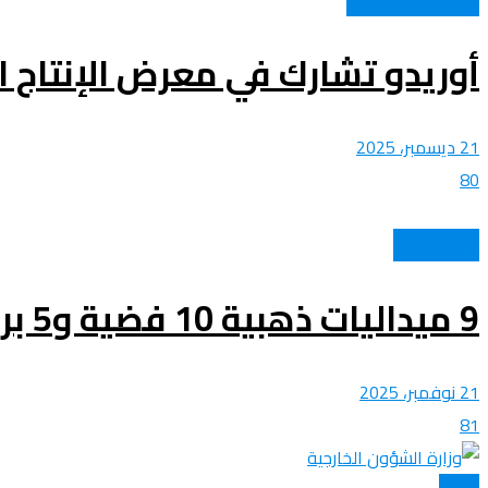
أوريدو تشارك في معرض الإنتاج ال
21 ديسمبر، 2025
80
كل الرياضات
9 ميداليات ذهبية 10 فضية و5 برونزية.. تكريم المنتخب الوطني الجزائري للفوفينام
21 نوفمبر، 2025
81