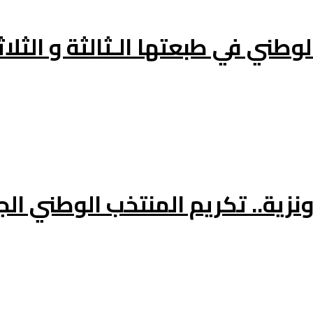
وطني في طبعتها الـثالثة و الثلاث