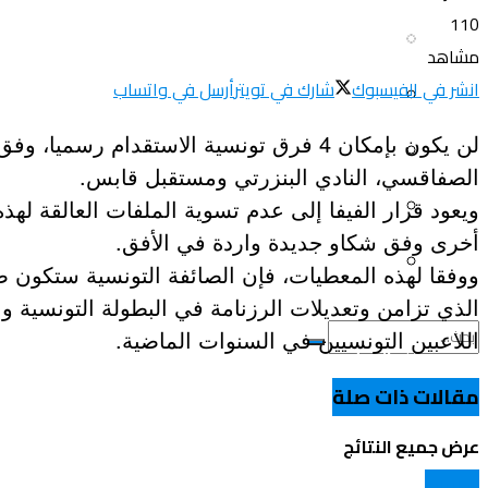
110
سياحة و أسفار
العلم و المعرفة
مشاهد
انشر في الفيسبوك
شارك في تويتر
أرسل في واتساب
المرأة و البيت
ثقافة و فنون
الصحة و الجمال
منوعات
الصفاقسي، النادي البنزرتي ومستقبل قابس.
سيارات و دراجات
ويعود قرار الفيفا إلى عدم تسوية الملفات العالقة لهذ
اتصالات وتكنولوجيا
أخرى وفق شكاو جديدة واردة في الأفق.
عروض و خدمات
ووفقا لهذه المعطيات، فإن الصائفة التونسية ستكون ص
سياحة و أسفار
الذي تزامن وتعديلات الرزنامة في البطولة التونسية و
اللاعبين التونسيين في السنوات الماضية.
المرأة و البيت
لا نتيجة
مقالات ذات صلة
الصحة و الجمال
عرض جميع النتائج
سيارات و دراجات
الولايات