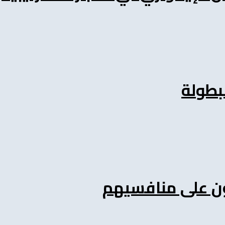
لبطولة
فون على منافسيهم