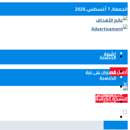
الجمعة, 7 أغسطس, 2026
كل الأخبار
الإتصال بنا
إشهار
الرئيسية
أرسل خبر
العدوان على غزة
الرئيسية
الحدث الوطني
العدوان على غزة
النسخة الورقية
البرلمان
°c
36
الحدث الوطني
الولايات
Algiers
الكرة الطائرة
البرلمان