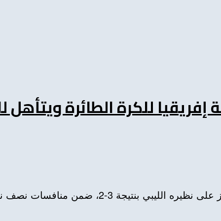
 إفريقيا للكرة الطائرة ويتأهل ل
من منافسات نصف نهائي البطولة الأفريقية...