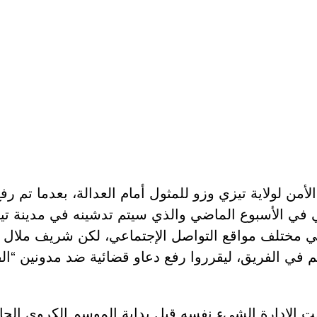
ن لولاية تيزي وزو للمثول أمام العدالة، بعدما تم رف
 مختلف مواقع التواصل الإجتماعي، لكن شريف ملال و
 في الفريق، ليقرروا رفع دعاو قضائية ضد مدونين “الف
لت الإدارة الشيء نفسه قبل بداية الموسم الكروي الح