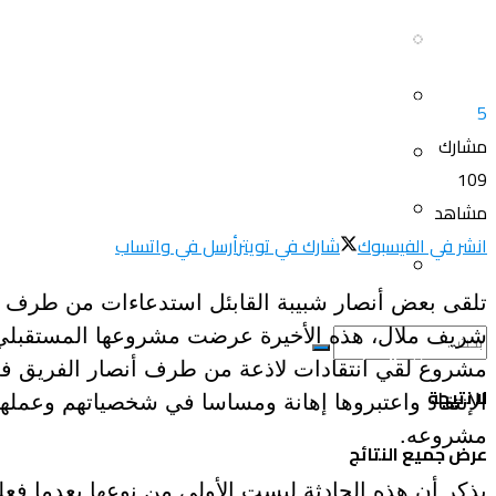
سياحة و أسفار
العلم و المعرفة
المرأة و البيت
ثقافة و فنون
5
مشارك
الصحة و الجمال
منوعات
109
سيارات و دراجات
مشاهد
اتصالات وتكنولوجيا
انشر في الفيسبوك
شارك في تويتر
أرسل في واتساب
عروض و خدمات
سياحة و أسفار
تلقى بعض أنصار شبيبة القابئل استدعاءات من طرف الأم
المرأة و البيت
مشروع لقي انتقادات لاذعة من طرف أنصار الفريق في
لا نتيجة
الإنتقاد واعتبروها إهانة ومساسا في شخصياتهم وعملهم
الصحة و الجمال
مشروعه.
عرض جميع النتائج
يذكر أن هذه الحادثة ليست الأولى من نوعها بعدما فع
سيارات و دراجات