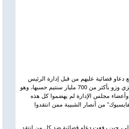
ع دعاو قضائية عليهم من قبل إدارة الرئيس
شريف ملال، هذه الأخيرة عرضت مشروعها المستقبلي في الأسبوع الماضي والذي سيتم تدشينه في مدينة تيزي وزو بأكثر من 700 مليار سنتيم حسبها، وهو
أعضاء مجلس الإدارة لم يهضموا كل هذه
ايسبوك” من أنصار الشبيبة ممن انتقدوا
الي، حين رفعت دعاو قضائية ضد كل من انتقد