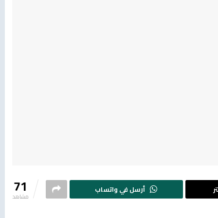
71
ر
أرسل في واتساب
مشاهد