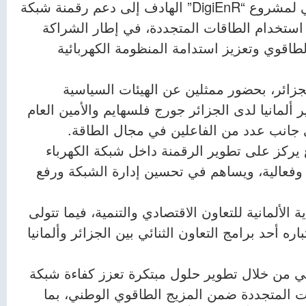
أعلنت سفارة ألمانيا بالجزائر عن الإطلاق الرسمي لمشروع “DigiEnR” الهادف إلى دعم رقمنة شبكة
ع استخدام الطاقات المتجددة، في إطار الشراكة
الطاقوي وتعزيز استدامة المنظومة الكهربائية
زائر، بحضور ممثلين عن الهيئات السياسية
 ألمانيا لدى الجزائر جورج فلسهايم والأمين العام
ى جانب عدد من الفاعلين في مجال الطاقة.
 يركز على تطوير الرقمنة داخل شبكة الكهرباء
ة وفعالية، ويساهم في تحسين إدارة الشبكة ورفع
زارة الاتحادية الألمانية للتعاون الاقتصادي والتنمية، فيما تتولى
عاون الدولي (GIZ) تنفيذه، باعتباره أحد برامج التعاون الثنائي بين الجزائر وألمانيا
 من خلال تطوير حلول مبتكرة تعزز كفاءة شبكة
ات المتجددة ضمن المزيج الطاقوي الوطني، بما