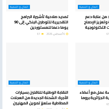
المال و التنمية
المال و التنمية
 من عنابة دعم
تمديد صلاحية تأشيرة البرامج
وتعزيز الإدماج
التقديرية للتوطين البنكي إلى 90
 التكنولوجية
يوما دعما للمستوردين
6 أغسطس، 2026
61
المال و التنمية
المال و التنمية
ة عمل مع أعضاء
النقابة الوطنية للناقلين بسيارات
ة الجزائرية بروما
الأجرة: الشحنة الجديدة من العجلات
المطاطية ستعزز تموين المهنيين