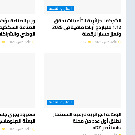
المال و التنمية
الشركة الجزائرية للتأمينات تحقق
وزير الصناعة يؤكد
1.12 مليار دج أرباحا صافية في 2025
الصناعة السككية 
وتعزز مسار الرقمنة
الوطني والشراكات
6 أغسطس، 2026
62
6 أغسطس، 2026
61
المال و التنمية
الوكالة الجزائرية لترقية الاستثمار
سعيود يجري جلس
تطلق أول عدد من مجلة
البعثة الدبلوماسي
«استثمار.DZ»
3 أغسطس، 2026
65