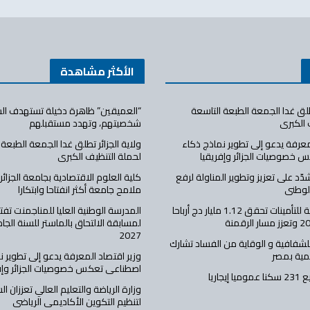
الأكثر مشاهدة
تطلق غدا الجمعة الطبعة التاسعة
“العميقين” ظاهرة دخيلة تستهدف الشب
 الكبرى
شخصيتهم، وتهدد مستقبلهم
معرفة يدعو إلى تطوير نماذج ذكاء
ولاية الجزائر تطلق غدا الجمعة الطبعة 
 خصوصيات الجزائر وإفريقيا
لحملة التنظيف الكبرى
شدّد على تعزيز وتطوير المناولة لرفع
الوطني
ملامح جامعة أكثر انفتاحا وابتكارا
الشركة الجزائرية للتأمينات تحقق 1.12 مليار دج أرباحا
المدرسة الوطنية العليا للمناجمنت تفت
2027
للشفافية و الوقاية من الفساد تشارك
مية بمصر
وزير اقتصاد المعرفة يدعو إلى تطوير ن
اصطناعي تعكس خصوصيات الجزائر وإف
يجاريا
وزارة الرياضة والتعليم العالي تعززان ال
لتنظيم التكوين الأكاديمي الرياضي