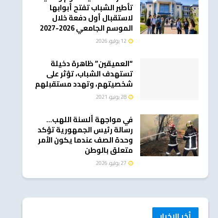
تأطير الشباب تفتح أبوابها
لاستقبال أول دفعة خلال
الموسم الجامعي 2026-2027
12 يوليو، 2026
“العميقين” ظاهرة دخيلة
تستهدف الشباب، تؤثر على
شخصيتهم، وتهدد مستقبلهم
28 يونيو، 2021
في مواجهة ألسنة اللهب…
رسالة رئيس الجمهورية تؤكد
وحدة الصف عندما يكون الأمر
متعلق بالوطن
27 يوليو، 2026
أخر الاخبار