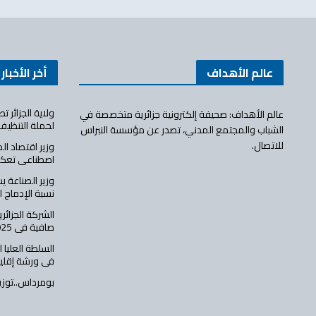
عالم الأهداف
أخر الأخبار
ولاية الجزائر 
عالم الأهداف: صحيفة إلكترونية جزائرية متخصصة في
لحملة التنظيف
الشباب والمجتمع المدني، تصدر عن مؤسسة النبراس
للاتصال.
وزير اقتصاد ال
اصطناعي تعكس
وزير الصناعة ي
نسبة الإدماج 
صافية في 2025 وتعزز مسار الرقمنة
السلطة العليا 
في ورشة إقلي
بومرداس..توزيع 231 سكنا عموميا إ