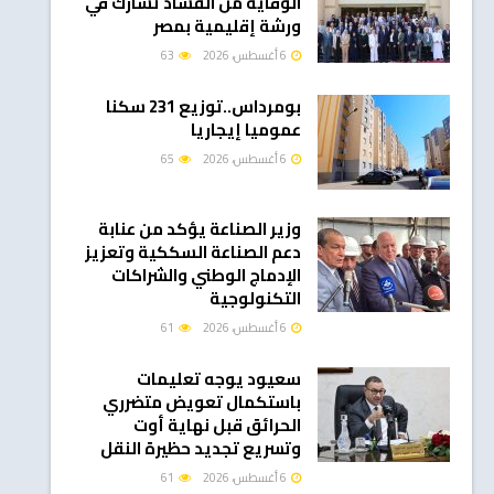
الوقاية من الفساد تشارك في
ورشة إقليمية بمصر
6 أغسطس، 2026
63
بومرداس..توزيع 231 سكنا
عموميا إيجاريا
6 أغسطس، 2026
65
وزير الصناعة يؤكد من عنابة
دعم الصناعة السككية وتعزيز
الإدماج الوطني والشراكات
التكنولوجية
6 أغسطس، 2026
61
سعيود يوجه تعليمات
باستكمال تعويض متضرري
الحرائق قبل نهاية أوت
وتسريع تجديد حظيرة النقل
6 أغسطس، 2026
61