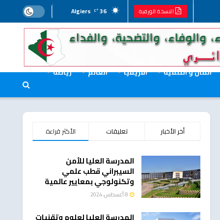
Algiers
36
النسخة الورقية
°C
المال و التنمية
افريقيا
العالم
رياضة
أخر الأخبار
تعليقات
الأكثر قراءة
المدرسة العليا للأمن
السيبراني قطب علمي
وتكنولوجي بمعايير عالمية
8 أغسطس، 2024
المدرسة العليا لعلوم وتقنيات