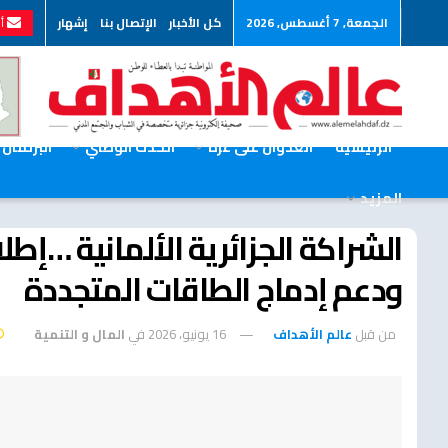
الجمعة, 7 أغسطس, 2026
كل الأخبار
الإتصال بنا
إشهار
أر
الرئيسية
العدوان على غزة
الحدث الوطني
البرلمان
المزيد
الشراكة الجزائرية الألمانية …إط
ودعم إدماج الطاقات المتجددة
من قبل
عالم الأهداف
16 يونيو، 2026
في
المال و التنمية