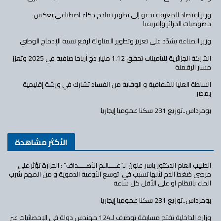
وزير اقتصاد المعرفة يدعو إلى تطوير نماذج ذكاء اصطناعي تعكس
خصوصيات الجزائر وإفريقيا
وزير الصناعة يشدّد على تعزيز وتطوير المناولة لرفع نسبة الإدماج الوطني
الشركة الجزائرية للتأمينات تحقق 1.12 مليار دج أرباحا صافية في 2025 وتعزز
مسار الرقمنة
السلطة العليا للشفافية و الوقاية من الفساد تشارك في ورشة إقليمية
بمصر
بومرداس..توزيع 231 سكنا عموميا إيجاريا
الأكثر مشاهدة
الطبيب العام الدكتور ياسر علون لـ”عــــالـم الأهــــداف” : الحرارة تؤثر على
مرضى ضغط الدم لأنها تسبب في توسع الأوعية الدموية و من المهم شرب
الماء بانتظام او على الأقل كل ساعة
بومرداس..توزيع 231 سكنا عموميا إيجاريا
وزارة الداخلية تفتح مسابقة توظيف لـ124 مهندس دولة في الإحصائيات عبر