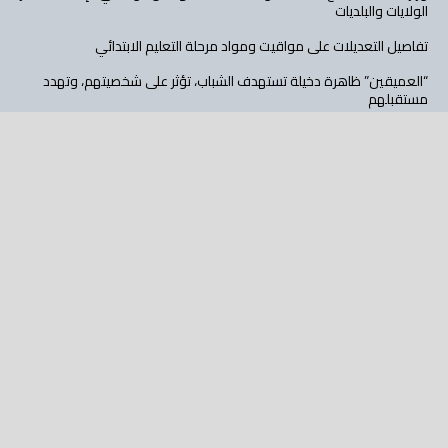
الولايات والبلديات
تفاصيل التعديلات على مواقيت ومواد مرحلة التعليم الابتدائي
“العميقين” ظاهرة دخيلة تستهدف الشباب، تؤثر على شخصيتهم، وتهدد
مستقبلهم
الشركة الجزائرية للتأمينات تحقق 1.12 مليار دج أرباحا صافية في 2025 وتعزز
مسار الرقمنة
تابع عالم الأهداف على: