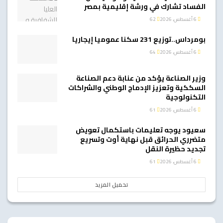
الفساد تشارك في ورشة إقليمية بمصر
6 أغسطس، 2026
62
بومرداس..توزيع 231 سكنا عموميا إيجاريا
6 أغسطس، 2026
64
وزير الصناعة يؤكد من عنابة دعم الصناعة
السككية وتعزيز الإدماج الوطني والشراكات
التكنولوجية
6 أغسطس، 2026
61
سعيود يوجه تعليمات باستكمال تعويض
متضرري الحرائق قبل نهاية أوت وتسريع
تجديد حظيرة النقل
6 أغسطس، 2026
61
تحميل المزيد