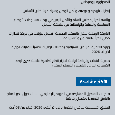
الصحراوية ببومرداس
إنجازات تاريخية و نوعية، و أمن الوطن وسيادته يشكلان الأساس
برئاسة الجزائر مجلس السلم والأمن الإفريقي يبحث مستجدات الأوضاع
السياسية والأمنية والإنسانية في منطقة الساحل
الشركة الوطنية للنقل بالسكك الحديدية : تعديل مؤقت في حركة قطارات
خطي الجزائر-العفرون و آغا-زرالدة
وزارة الداخلية تقر تدابير استباقية بمختلف الولايات تحسباً للتقلبات الجوية
لخريف 2026
مديرية الشباب والرياضة لولاية الجزائر تنظم تظاهرة علمية كبرى لرصد
الكسوف الجزئي للشمس الأربعاء المقبل
الأكثر مشاهدة
فتح باب التسجيل للمشاركة في المؤتمر الإقليمي للشباب حول تغير المناخ
بالشرق الأوسط وشمال إفريقيا
انطلاق التسجيلات للدخول التكويني لدورة أكتوبر 2026 ابتداء من 08 أوت