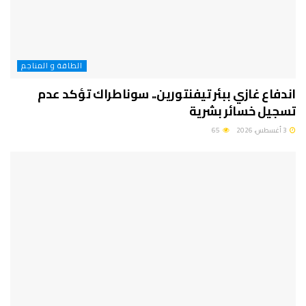
الطاقة و المناجم
اندفاع غازي ببئر تيفنتورين.. سوناطراك تؤكد عدم
تسجيل خسائر بشرية
3 أغسطس، 2026
65