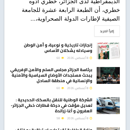
الديمقراطية لدى الجزائر، خطري أدوه
خطري، أن الطبعة الرابعة عشرة للجامعة
الصيفية لإطارات الدولة الصحراوية،...
DETAILS
إقرأ المزيد
إنجازات تاريخية و نوعية، و أمن الوطن
وسيادته يشكلان الأساس
8 أغسطس، 2026
60
برئاسة الجزائر مجلس السلم والأمن الإفريقي
يبحث مستجدات الأوضاع السياسية والأمنية
والإنسانية في منطقة الساحل
8 أغسطس، 2026
60
الشركة الوطنية للنقل بالسكك الحديدية :
تعديل مؤقت في حركة قطارات خطي الجزائر-
العفرون و آغا-زرالدة
8 أغسطس، 2026
58