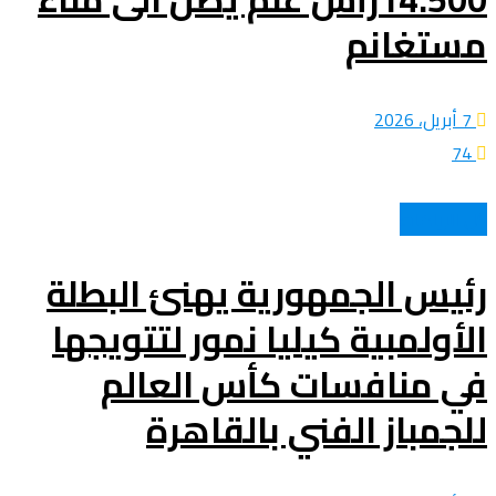
مستغانم
7 أبريل، 2026
74
كل الرياضات
رئيس الجمهورية يهنئ البطلة
الأولمبية كيليا نمور لتتويجها
في منافسات كأس العالم
للجمباز الفني بالقاهرة