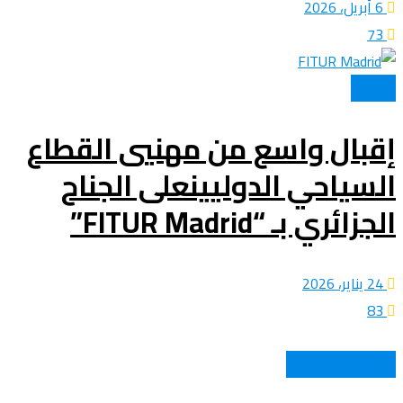
6 أبريل، 2026
73
السباحة
إقبال واسع من مهنيي القطاع
السياحي الدوليينعلى الجناح
الجزائري بـ “FITUR Madrid”
24 يناير، 2026
83
اتصالات وتكنولوجيا