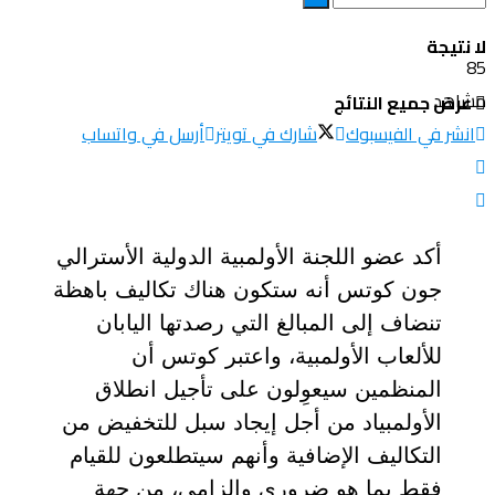
المزيد
لا نتيجة
85
مشاهد
عرض جميع النتائج
انشر في الفيسبوك
شارك في تويتر
أرسل في واتساب
أكد عضو اللجنة الأولمبية الدولية الأسترالي
جون كوتس أنه ستكون هناك تكاليف باهظة
تنضاف إلى المبالغ التي رصدتها اليابان
للألعاب الأولمبية، واعتبر كوتس أن
المنظمين سيعوِلون على تأجيل انطلاق
الأولمبياد من أجل إيجاد سبل للتخفيض من
التكاليف الإضافية وأنهم سيتطلعون للقيام
فقط بما هو ضروري وإلزامي، من جهة