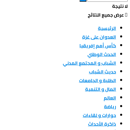
لا نتيجة
عرض جميع النتائج
الرئيسية
العدوان على غزة
كأس أمم إفريقيا
الحدث الوطني
الشباب و المجتمع المدني
حديث الشباب
الطلبة و الجامعات
المال و التنمية
العالم
رياضة
حوارات و لقاءات
ذاكرة الأحداث