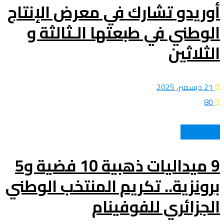
أوريدو تشارك في معرض الإنتاج
الوطني في طبعتها الـثالثة و
الثلاثين
21 ديسمبر، 2025
80
كل الرياضات
9 ميداليات ذهبية 10 فضية و5
برونزية.. تكريم المنتخب الوطني
الجزائري للفوفينام