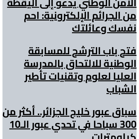
الأمن الوطني يدعو إلى اليقظة
من الجرائم الإلكترونية: احم
نفسك وعائلتك
فتح باب الترشح للمسابقة
الوطنية للالتحاق بالمدرسة
العليا لعلوم وتقنيات تأطير
الشباب
سباق عبور خليج الجزائر.. أكثر من
300 سباحا في تحدي عبور الـ10
كيلومترات