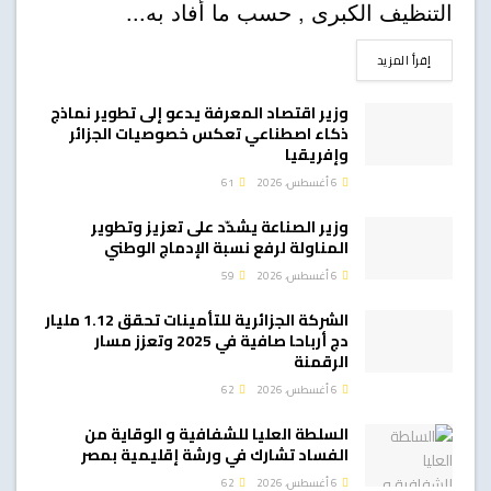
التنظيف الكبرى , حسب ما أفاد به...
DETAILS
إقرأ المزيد
وزير اقتصاد المعرفة يدعو إلى تطوير نماذج
ذكاء اصطناعي تعكس خصوصيات الجزائر
وإفريقيا
6 أغسطس، 2026
61
وزير الصناعة يشدّد على تعزيز وتطوير
المناولة لرفع نسبة الإدماج الوطني
6 أغسطس، 2026
59
الشركة الجزائرية للتأمينات تحقق 1.12 مليار
دج أرباحا صافية في 2025 وتعزز مسار
الرقمنة
6 أغسطس، 2026
62
السلطة العليا للشفافية و الوقاية من
الفساد تشارك في ورشة إقليمية بمصر
6 أغسطس، 2026
62