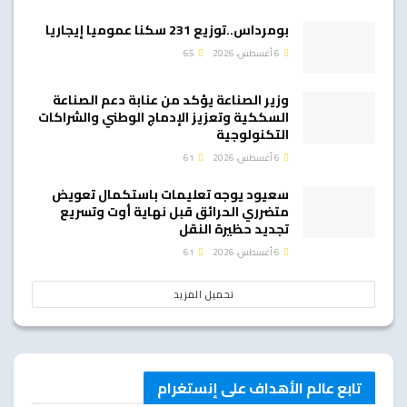
بومرداس..توزيع 231 سكنا عموميا إيجاريا
6 أغسطس، 2026
65
وزير الصناعة يؤكد من عنابة دعم الصناعة
السككية وتعزيز الإدماج الوطني والشراكات
التكنولوجية
6 أغسطس، 2026
61
سعيود يوجه تعليمات باستكمال تعويض
متضرري الحرائق قبل نهاية أوت وتسريع
تجديد حظيرة النقل
6 أغسطس، 2026
61
تحميل المزيد
تابع عالم الأهداف على إنستغرام