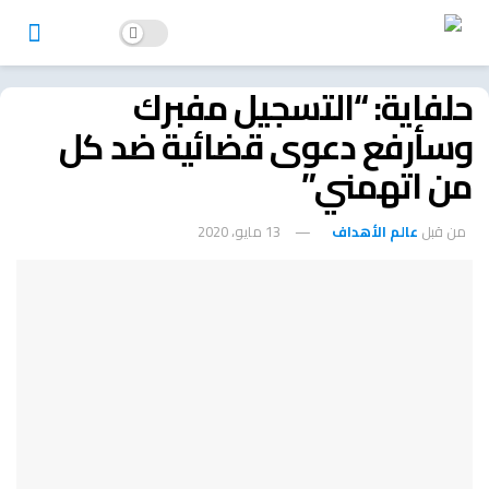
حلفاية: “التسجيل مفبرك
وسأرفع دعوى قضائية ضد كل
من اتهمني”
من قبل
عالم الأهداف
13 مايو، 2020