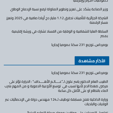
خصوصيات الجزائر وإفريقيا
وزير الصناعة يشدّد على تعزيز وتطوير المناولة لرفع نسبة الإدماج الوطني
الشركة الجزائرية للتأمينات تحقق 1.12 مليار دج أرباحا صافية في 2025 وتعزز
مسار الرقمنة
السلطة العليا للشفافية و الوقاية من الفساد تشارك في ورشة إقليمية
بمصر
بومرداس..توزيع 231 سكنا عموميا إيجاريا
الأكثر مشاهدة
بومرداس..توزيع 231 سكنا عموميا إيجاريا
الطبيب العام الدكتور ياسر علون لـ”عــــالـم الأهــــداف” : الحرارة تؤثر على
مرضى ضغط الدم لأنها تسبب في توسع الأوعية الدموية و من المهم شرب
الماء بانتظام او على الأقل كل ساعة
وزارة الداخلية تفتح مسابقة توظيف لـ124 مهندس دولة في الإحصائيات عبر
الولايات والبلديات
تفاصيل التعديلات على مواقيت ومواد مرحلة التعليم الابتدائي