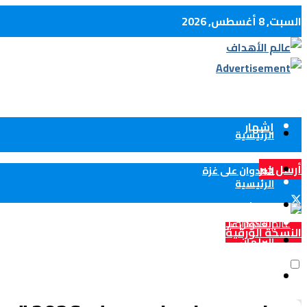
السبت, 8 أغسطس, 2026
كل الأخبار
الإتصال بنا
إشهار
الرئيسية
أرسل خبر
العدوان على غزة
الرئيسية
الحدث الوطني
العدوان على غزة
النسخة الورقية
البرلمان
°c
36
الحدث الوطني
الولايات
Algiers
البرلمان