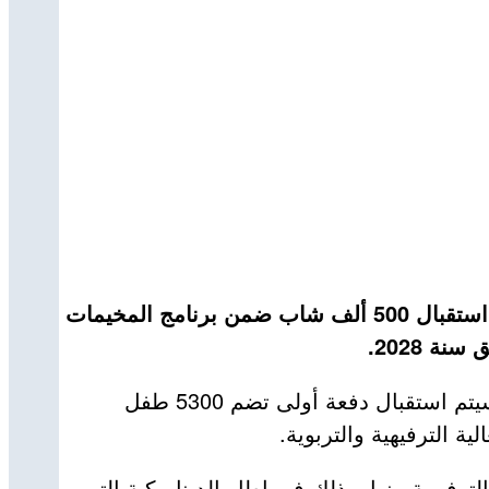
كشف وزير الشباب المكلف بالمجلس الأعلى للشباب، مصطفى حيداوي، اليوم السبت، أن قطاعه يهدف إلى استقبال 500 ألف شاب ضمن برنامج المخيمات
 2028.
وأوضح الوزير، في تصريح لـوأج، أن انطلاق برنامج مخيمات صيف 2026 سيكون يوم 24 جوان الجاري، حيث سيتم استقبال دفعة أولى تضم 5300 طفل
 الترفيهية والتربوية.
فيهية منها، وذلك في إطار الديناميكية التي