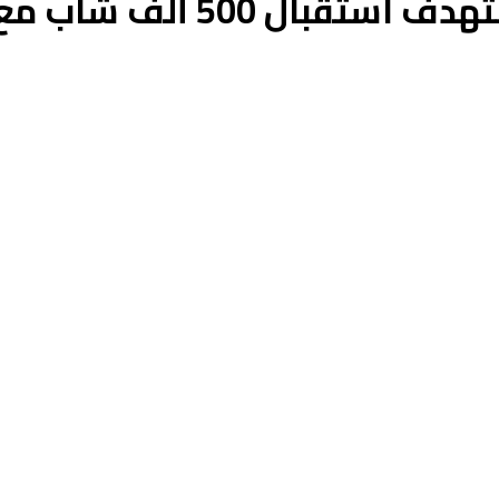
حيداوي: مخيمات صيف 2026 تس