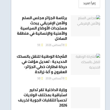
DETAILS
إقرأ المزيد
برئاسة الجزائر مجلس السلم
والأمن الإفريقي يبحث
مستجدات الأوضاع السياسية
والأمنية والإنسانية في منطقة
الساحل
8 أغسطس، 2026
59
الشركة الوطنية للنقل بالسكك
الحديدية : تعديل مؤقت في
حركة قطارات خطي الجزائر-
العفرون و آغا-زرالدة
8 أغسطس، 2026
58
وزارة الداخلية تقر تدابير
استباقية بمختلف الولايات
تحسباً للتقلبات الجوية لخريف
2026