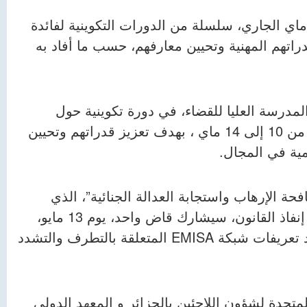
مجت وزارة العدل، خلال الفترة من 10 إلى 14 ماي الجاري، سلسلة من الدورات التكوينية لفائدة
اتهم المهنية وتحيين معارفهم، حسب ما أفاد به
يا، بالتعاون مع المدرسة العليا للقضاء، في دورة تكوينية حول
“منازعات العمل والضمان الاجتماعي”، في الفترة من 10 إلى 14 ماي ، بهدف تعزيز قدراتهم وتحيين
ية في المجال.
ة الإرهاب واستجابة العدالة الجنائية”، الذي
تشرف عليه وكالة الاتحاد الأوروبي لتكوين مصالح إنفاذ القانون، سيشارك قاض واحد، يوم 13 مايو،
في ندوة عبر الإنترنت حول موضوع “تحديد وتوحيد تعريفات شبكة EMISA المتعلقة بالتطرف والتشدد
متحدة لشؤون اللاجئين بالجزائر و المعهد الدولي