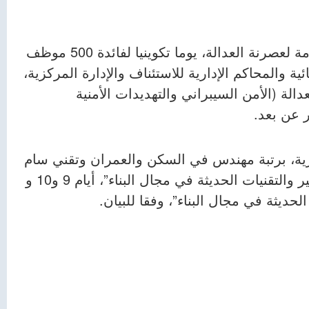
كما تنظم وزارة العدل، بالتنسيق مع المديرية العامة لعصرنة العدالة، يوما تكوينيا لفائدة 500 موظف
ة والمحاكم الإدارية للاستئناف والإدارة المركزية،
الة (الأمن السيبراني والتهديدات الأمنية
ر عن بعد.
 الإدارة المركزية، برتبة مهندس في السكن والعمران وتقني سام
في البناء، يشاركون في دورة تكوينية حول “المعايير والتقنيات الحديثة في مجال البناء”، أيام 9 و10 و