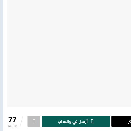
77
ر
أرسل في واتساب
مشاهد