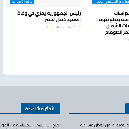
باب و المجتمع الوطني
عالم الأهداف
دراسات
رئيس الجمهورية يعزي في وفاة
املة ينظم ندوة
العميد كمال لخضر
ات الشمال
5 أغسطس، 2026
58
ر الصومام
الأكثر مشاهدة
ة و نوعية، و أمن الوطن وسيادته
فتح باب التسجيل للمشاركة في المؤتم