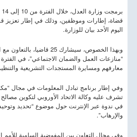
بر
قضاة، إطارات وموظفين، وذلك في إطار تعزيز قدر
اليوم الأحد بيان للوزارة.
وبهذا الخصوص، سيشارك 25 قاض
معارفهم ومسايرة المستجدات التشريعية والتنظيم
وفي إطار برنامج تبادل المعلومات في مجال “مكافح
والإرهاب”.
وفي مجال التعاون بين المفوضية السامية للأمم ال