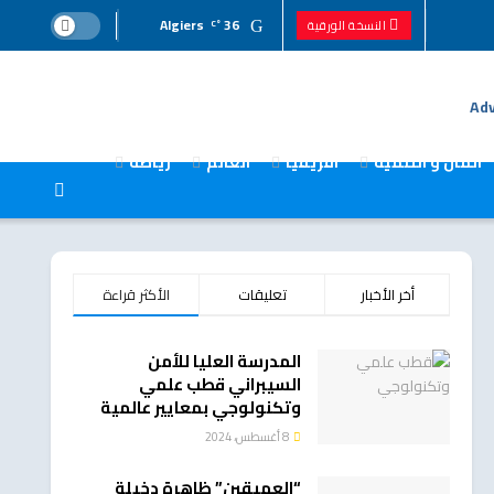
Algiers
36
النسخة الورقية
°C
المال و التنمية
افريقيا
العالم
رياضة
أخر الأخبار
تعليقات
الأكثر قراءة
المدرسة العليا للأمن
السيبراني قطب علمي
وتكنولوجي بمعايير عالمية
8 أغسطس، 2024
“العميقين” ظاهرة دخيلة