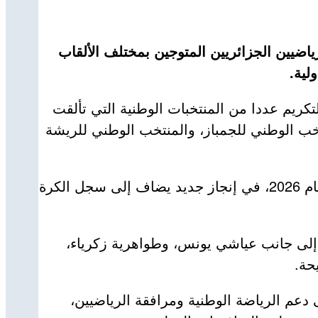
اضيين الجزائريين المتوجين بمختلف الألقاب
لية.
ريم عددا من المنتخبات الوطنية التي تألقت
خب الوطني للجمباز، والمنتخب الوطني للريشة
كما خص رئيس الجمهورية بالتكريم فريق اتحاد الجزائر بعد تتويجه بكأس الكونفدرالية الإفريقية لكرة القدم لعام 2026، في إنجاز جديد يضاف إلى سجل الكرة
، إلى جانب عياشي يونس، وطواهرية زكرياء،
حة.
دعم الرياضة الوطنية ومرافقة الرياضيين،