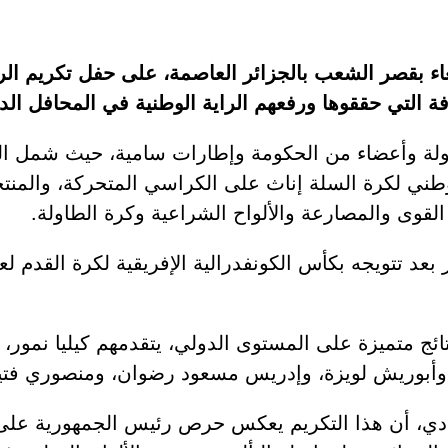
اء بقصر الشعب بالجزائر العاصمة، على حفل تكريم الري
فة التي حققوها ورفعهم الراية الوطنية في المحافل الدو
ة وأعضاء من الحكومة وإطارات سامية، حيث شمل التك
طني لكرة السلة إناث على الكراسي المتحركة، والمنت
القوى والمصارعة والألواح الشراعية وكرة الطاولة.
تائج متميزة على المستوى الدولي، يتقدمهم كيليا نمور
وأبوريش لويزة، وإدريس مسعود رضوان، ومنصوري فتي
 صادي، أن هذا التكريم يعكس حرص رئيس الجمهورية على 