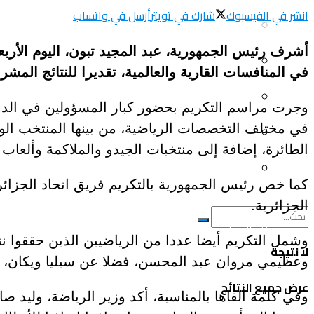
انشر في الفيسبوك
شارك في تويتر
أرسل في واتساب
سياحة و أسفار
العلم و المعرفة
أشرف رئيس الجمهورية، عبد المجيد تبون، اليوم الأربع
المرأة و البيت
ثقافة و فنون
في المنافسات القارية والعالمية، تقديرا للنتائج المشر
الصحة و الجمال
وجرت مراسم التكريم بحضور كبار المسؤولين في الدول
منوعات
في مختلف التخصصات الرياضية، من بينها المنتخب الو
سيارات و دراجات
اتصالات وتكنولوجيا
الطائرة، إضافة إلى منتخبات الجيدو والملاكمة وألعاب 
عروض و خدمات
سياحة و أسفار
الجزائرية.
المرأة و البيت
وشمل التكريم أيضا عددا من الرياضيين الذين حققوا ن
لا نتيجة
وعظيمي مروان عبد المحسن، فضلا عن سيليا ويكان، 
الصحة و الجمال
عرض جميع النتائج
وفي كلمة ألقاها بالمناسبة، أكد وزير الرياضة، وليد
سيارات و دراجات