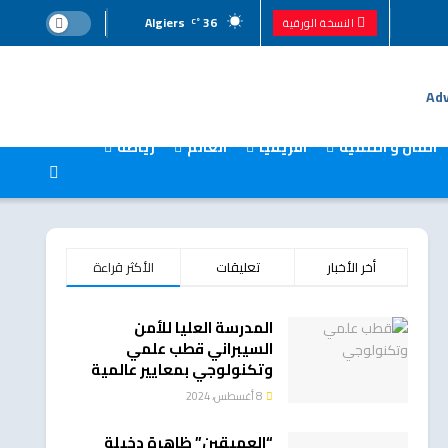
Algiers
36
النسخة الورقية
°C
المال و التنمية
افريقيا
العالم
رياضة
أخر الأخبار
تعليقات
الأكثر قراءة
المدرسة العليا للأمن
السيبراني قطب علمي
وتكنولوجي بمعايير عالمية
8 أغسطس، 2024
“العميقين” ظاهرة دخيلة