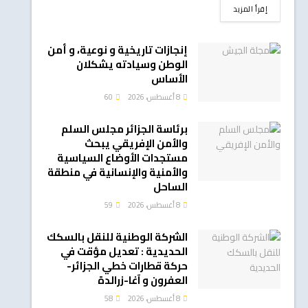
DETAILS
إقرأ المزيد
إنجازات تاريخية و نوعية، و أمن
الوطن وسيادته يشكلان
الأساس
8 أغسطس، 2026
60
برئاسة الجزائر مجلس السلم
والأمن الإفريقي يبحث
مستجدات الأوضاع السياسية
والأمنية والإنسانية في منطقة
الساحل
8 أغسطس، 2026
59
الشركة الوطنية للنقل بالسكك
الحديدية : تعديل مؤقت في
حركة قطارات خطي الجزائر-
العفرون و آغا-زرالدة
8 أغسطس، 2026
58