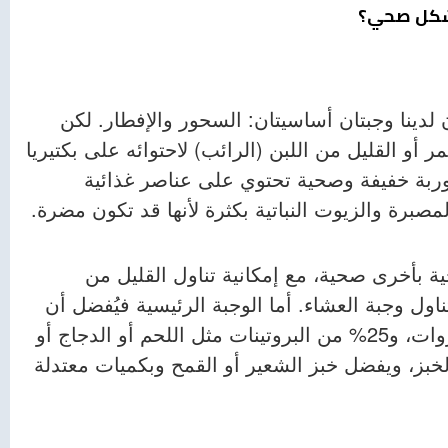
بشكل صحي؟
دينا وجبتان أساسيتان: السحور والإفطار. لكن
مر أو القليل من اللبن (الرائب) لاحتوائه على بكتيريا
وربة خفيفة وصحية تحتوي على عناصر غذائية
برة والزيوت النباتية بكثرة لأنها قد تكون مضرة.
ة بأخرى صحية، مع إمكانية تناول القليل من
اول وجبة العشاء. أما الوجبة الرئيسية فيُفضل أن
تكون متكاملة، بحيث تحتوي على 50% من الخضروات، و25% من البروتينات مثل اللحم أو الدجاج أو
 كالأرز أو الخبز، ويفضل خبز الشعير أو القمح وبكميات معتدلة