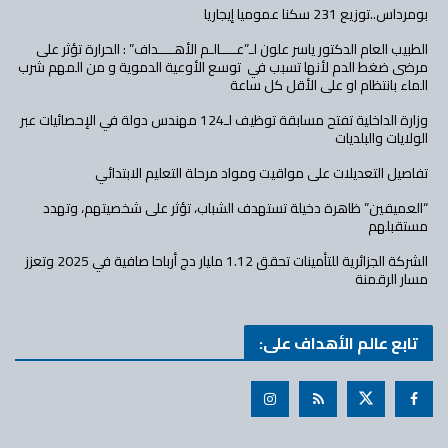
بومرداس..توزيع 231 سكنا عموميا إيجاريا
الطبيب العام الدكتور ياسر علون لـ”عــــالـم الأهــــداف” : الحرارة تؤثر على
مرضى ضغط الدم لأنها تسبب في توسع الأوعية الدموية و من المهم شرب
الماء بانتظام او على الأقل كل ساعة
وزارة الداخلية تفتح مسابقة توظيف لـ124 مهندس دولة في الإحصائيات عبر
الولايات والبلديات
تفاصيل التعديلات على مواقيت ومواد مرحلة التعليم الابتدائي
“العميقين” ظاهرة دخيلة تستهدف الشباب، تؤثر على شخصيتهم، وتهدد
مستقبلهم
الشركة الجزائرية للتأمينات تحقق 1.12 مليار دج أرباحا صافية في 2025 وتعزز
مسار الرقمنة
تابع عالم الأهداف على: