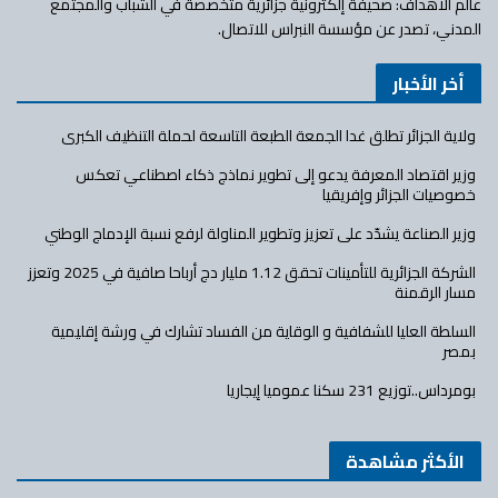
عالم الأهداف: صحيفة إلكترونية جزائرية متخصصة في الشباب والمجتمع
المدني، تصدر عن مؤسسة النبراس للاتصال.
أخر الأخبار
ولاية الجزائر تطلق غدا الجمعة الطبعة التاسعة لحملة التنظيف الكبرى
وزير اقتصاد المعرفة يدعو إلى تطوير نماذج ذكاء اصطناعي تعكس
خصوصيات الجزائر وإفريقيا
وزير الصناعة يشدّد على تعزيز وتطوير المناولة لرفع نسبة الإدماج الوطني
الشركة الجزائرية للتأمينات تحقق 1.12 مليار دج أرباحا صافية في 2025 وتعزز
مسار الرقمنة
السلطة العليا للشفافية و الوقاية من الفساد تشارك في ورشة إقليمية
بمصر
بومرداس..توزيع 231 سكنا عموميا إيجاريا
الأكثر مشاهدة