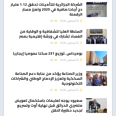
الشركة الجزائرية للتأمينات تحقق 1.12 مليار
دج أرباحا صافية في 2025 وتعزز مسار
الرقمنة
6 أغسطس، 2026
62
السلطة العليا للشفافية و الوقاية من
الفساد تشارك في ورشة إقليمية بمصر
6 أغسطس، 2026
62
بومرداس..توزيع 231 سكنا عموميا إيجاريا
6 أغسطس، 2026
65
وزير الصناعة يؤكد من عنابة دعم الصناعة
السككية وتعزيز الإدماج الوطني والشراكات
التكنولوجية
6 أغسطس، 2026
61
سعيود يوجه تعليمات باستكمال تعويض
متضرري الحرائق قبل نهاية أوت وتسريع
تجديد حظيرة النقل