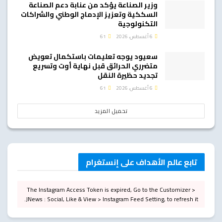
وزير الصناعة يؤكد من عنابة دعم الصناعة
السككية وتعزيز الإدماج الوطني والشراكات
التكنولوجية
6 أغسطس، 2026
61
سعيود يوجه تعليمات باستكمال تعويض
متضرري الحرائق قبل نهاية أوت وتسريع
تجديد حظيرة النقل
6 أغسطس، 2026
61
تحميل المزيد
تابع عالم الأهداف على إنستغرام
The Instagram Access Token is expired, Go to the Customizer >
JNews : Social, Like & View > Instagram Feed Setting, to refresh it.