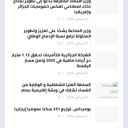
وزير اقتصاد المعرفة يدعو إلى تطوير نماذج
ذكاء اصطناعي تعكس خصوصيات الجزائر
وإفريقيا
6 أغسطس، 2026
61
وزير الصناعة يشدّد على تعزيز وتطوير
المناولة لرفع نسبة الإدماج الوطني
6 أغسطس، 2026
59
الشركة الجزائرية للتأمينات تحقق 1.12 مليار
دج أرباحا صافية في 2025 وتعزز مسار
الرقمنة
6 أغسطس، 2026
62
السلطة العليا للشفافية و الوقاية من
الفساد تشارك في ورشة إقليمية بمصر
6 أغسطس، 2026
62
بومرداس..توزيع 231 سكنا عموميا إيجاريا
6 أغسطس، 2026
65