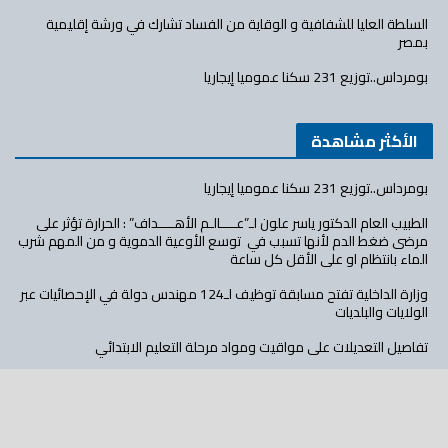
السلطة العليا للشفافية و الوقاية من الفساد تشارك في ورشة إقليمية
بمصر
بومرداس..توزيع 231 سكنا عموميا إيجاريا
الأكثر مشاهدة
بومرداس..توزيع 231 سكنا عموميا إيجاريا
الطبيب العام الدكتور ياسر علون لـ”عــــالـم الأهــــداف” : الحرارة تؤثر على
مرضى ضغط الدم لأنها تسبب في توسع الأوعية الدموية و من المهم شرب
الماء بانتظام او على الأقل كل ساعة
وزارة الداخلية تفتح مسابقة توظيف لـ124 مهندس دولة في الإحصائيات عبر
الولايات والبلديات
تفاصيل التعديلات على مواقيت ومواد مرحلة التعليم الابتدائي
“العميقين” ظاهرة دخيلة تستهدف الشباب، تؤثر على شخصيتهم، وتهدد
مستقبلهم
الشركة الجزائرية للتأمينات تحقق 1.12 مليار دج أرباحا صافية في 2025 وتعزز