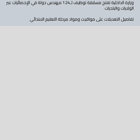
وزارة الداخلية تفتح مسابقة توظيف لـ124 مهندس دولة في الإحصائيات عبر
الولايات والبلديات
تفاصيل التعديلات على مواقيت ومواد مرحلة التعليم الابتدائي
“العميقين” ظاهرة دخيلة تستهدف الشباب، تؤثر على شخصيتهم، وتهدد
مستقبلهم
الشركة الجزائرية للتأمينات تحقق 1.12 مليار دج أرباحا صافية في 2025 وتعزز
مسار الرقمنة
تابع عالم الأهداف على: