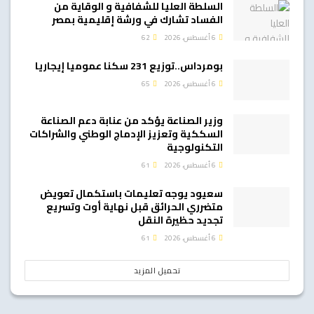
السلطة العليا للشفافية و الوقاية من
الفساد تشارك في ورشة إقليمية بمصر
6 أغسطس، 2026
62
بومرداس..توزيع 231 سكنا عموميا إيجاريا
6 أغسطس، 2026
65
وزير الصناعة يؤكد من عنابة دعم الصناعة
السككية وتعزيز الإدماج الوطني والشراكات
التكنولوجية
6 أغسطس، 2026
61
سعيود يوجه تعليمات باستكمال تعويض
متضرري الحرائق قبل نهاية أوت وتسريع
تجديد حظيرة النقل
6 أغسطس، 2026
61
تحميل المزيد