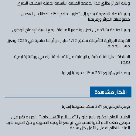
ولاية الجزائر تطلق غدا الجمعة الطبعة التاسعة لحملة التنظيف الكبرى
وزير اقتصاد المعرفة يدعو إلى تطوير نماذج ذكاء اصطناعي تعكس
خصوصيات الجزائر وإفريقيا
وزير الصناعة يشدّد على تعزيز وتطوير المناولة لرفع نسبة الإدماج الوطني
الشركة الجزائرية للتأمينات تحقق 1.12 مليار دج أرباحا صافية في 2025 وتعزز
مسار الرقمنة
السلطة العليا للشفافية و الوقاية من الفساد تشارك في ورشة إقليمية
بمصر
بومرداس..توزيع 231 سكنا عموميا إيجاريا
الأكثر مشاهدة
بومرداس..توزيع 231 سكنا عموميا إيجاريا
الطبيب العام الدكتور ياسر علون لـ”عــــالـم الأهــــداف” : الحرارة تؤثر على
مرضى ضغط الدم لأنها تسبب في توسع الأوعية الدموية و من المهم شرب
الماء بانتظام او على الأقل كل ساعة