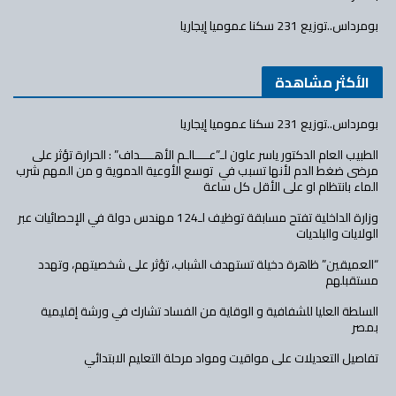
بومرداس..توزيع 231 سكنا عموميا إيجاريا
الأكثر مشاهدة
بومرداس..توزيع 231 سكنا عموميا إيجاريا
الطبيب العام الدكتور ياسر علون لـ”عــــالـم الأهــــداف” : الحرارة تؤثر على
مرضى ضغط الدم لأنها تسبب في توسع الأوعية الدموية و من المهم شرب
الماء بانتظام او على الأقل كل ساعة
وزارة الداخلية تفتح مسابقة توظيف لـ124 مهندس دولة في الإحصائيات عبر
الولايات والبلديات
“العميقين” ظاهرة دخيلة تستهدف الشباب، تؤثر على شخصيتهم، وتهدد
مستقبلهم
السلطة العليا للشفافية و الوقاية من الفساد تشارك في ورشة إقليمية
بمصر
تفاصيل التعديلات على مواقيت ومواد مرحلة التعليم الابتدائي