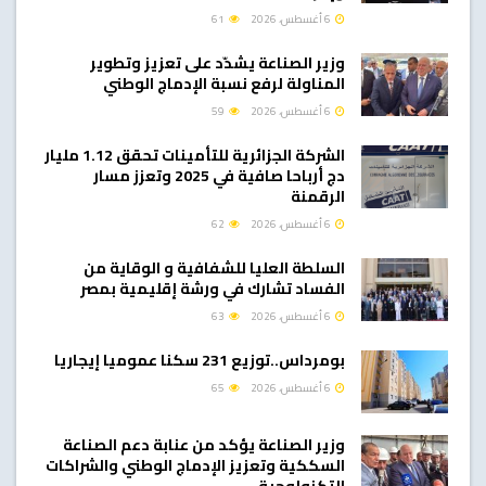
6 أغسطس، 2026
61
وزير الصناعة يشدّد على تعزيز وتطوير
المناولة لرفع نسبة الإدماج الوطني
6 أغسطس، 2026
59
الشركة الجزائرية للتأمينات تحقق 1.12 مليار
دج أرباحا صافية في 2025 وتعزز مسار
الرقمنة
6 أغسطس، 2026
62
السلطة العليا للشفافية و الوقاية من
الفساد تشارك في ورشة إقليمية بمصر
6 أغسطس، 2026
63
بومرداس..توزيع 231 سكنا عموميا إيجاريا
6 أغسطس، 2026
65
وزير الصناعة يؤكد من عنابة دعم الصناعة
السككية وتعزيز الإدماج الوطني والشراكات
التكنولوجية