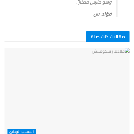
وهو حارس ممتاز”.
فؤاد. س
مقالات ذات صلة
المنتخب الوطني