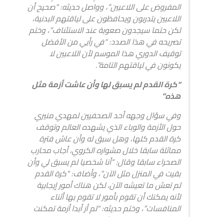
المفروض على اللاعبين”، وواصل حديثه: “صحيح أن
اللاعبين يتدربون ويحافظون على لياقتهم البدنية،
لكن حتما سيجدون صعوبة عند الاستئناف”، وختم
تصريحه في هذا الصدد: “في رأيي من الأفضل
توقيف الدوري هذا الموسم لأن اللاعبين لا
يكونون في لياقتهم التامة”.
“كرة القدم لم يسبق لها وأن عاشت أزمة مثل
هذه”
وفي سؤال وجهه أحد الصحفيين لمهدي منيري
حول الأزمة والوباء الذي يشهده العالم وتوقف
كرة القدم كلها، وهل سبق له وأن عاش فترة
مماثلة سابقا خلال مشواره الكروي، أجاب محارب
الصحراء سابقا وقال: “أنا شخصيا لم يسبق لي وأن
بقيت في المنزل مثل الآن”، وأضاف: “كرة القدم
لم تعش ما تعيشه الآن، لكن هناك أمور إيجابية
لأنه يمكنك أن تقوم بأمور لا تقوم بها أثناء
المنافسات”، وختم حديثه: “لم أرَ أبدا أزمة تمكنت