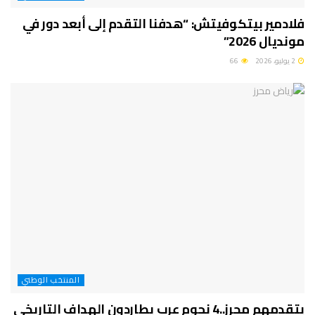
فلادمير بيتكوفيتش: “هدفنا التقدم إلى أبعد دور في
مونديال 2026”
2 يوليو، 2026
66
المنتخب الوطني
يتقدمهم محرز..4 نجوم عرب يطاردون الهداف التاريخي