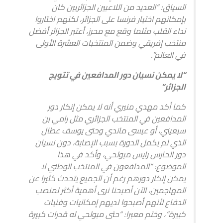
السياق: “العديد من اللاعبين الجزائريين كان
بإمكانهم اختيار فرنسا على الجزائر، لكنهم اختاروا
نداء القلب مثلما وقع مع محرز، أعتبر الجزائر أفضل
منتخب إفريقي وضمن المنتخبات العشرة الأولى
في العالم”.
“لا يمكن نسيان دور المدافعين في تتويج
الجزائر”
كما أكد مهدي منيري أنه لا يمكن إنكار دور
المدافعين في المنتخب الجزائري مثل رامي بن
سبعيني، أو عيسى ماندي وحتى يوسف عطال
الذي لم يكمل الدورة بسبب الإصابة، دون نسيان
دور الحارس رايس مبولحي، وأكد في هذا
الموضوع: “المدافعون في المنتخب الوطني لا
يمكن إنكار دورهم رغم أن الجميع يتحدث كثيرا عن
المهاجمين، الآن أصبحنا نرى أهمية أكثر لمنصب
الدفاع لأنهم أصبحوا لديهم إمكانيات وفنيات
كبيرة”، وختم معبرا: “حتى مبولحي له قدرات كبيرة