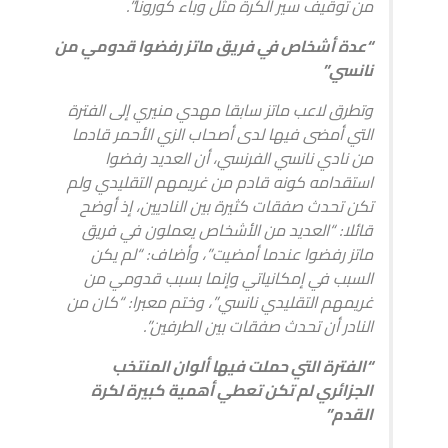
من توقيف سير الكرة مثل وباء كورونا”.
“عدة أشخاص في فريق ماتز رفضوا قدومي من
نانسي”
وتطرق لاعب ماتز سابقا مهدي منيري إلى الفترة
التي أمضى فيها لدى أصحاب الزي الأحمر قادما
من نادي نانسي الفرنسي، أن العديد رفضوا
استقدامه كونه قادم من غريمهم التقليدي ولم
تكن تحدث صفقات كثيرة بين الناديين، إذ أوضح
قائلا: “العديد من الأشخاص يعملون في فريق
ماتز رفضوا عندما أمضيت”، وأضاف: “لم يكن
السبب في إمكانياتي وإنما بسبب قدومي من
غريمهم التقليدي نانسي”، وختم معبرا: “كان من
النادر أن تحدث صفقات بين الطرفين”.
“الفترة التي حملت فيها ألوان المنتخب
الجزائري لم تكن تعطي أهمية كبيرة لكرة
القدم”