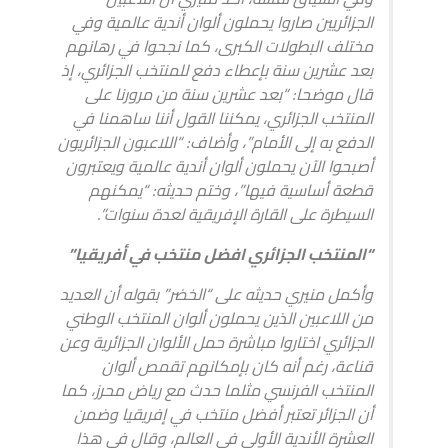
الجزائريين صاروا يحملون ألوان أندية عالمية وفي
مختلف البطولات الكبرى، كما نجحوا في رهانهم
بعد عشرين سنة بإعطاء دفع للمنتخب الجزائري، إذ
قال موضحا: “بعد عشرين سنة من مرورنا على
المنتخب الجزائري، يمكننا القول أننا ساهمنا في
الدفع به إلى الأمام”، وأضاف: “اللاعبون الجزائريون
أصبحوا الآن يحملون ألوان أندية عالمية ويعتبرون
قطعة أساسية فيها”، وختم حديثه: “يمكنهم
السيطرة على القارة الإفريقية لعدة سنوات”.
“المنتخب الجزائري افضل منتخب في أفريقيا”
وأكمل منيري حديثه على “الخضر” بقوله أن العديد
من اللاعبين الذين يحملون ألوان المنتخب الوطني
الجزائري اختاروا مباشرة حمل الألوان الجزائرية وعن
قناعة، رغم أنه كان بإمكانهم تقمص ألوان
المنتخب الفرنسي مثلما حدث مع رياض محرز، كما
أن الجزائر تعتبر أفضل منتخب في إفريقيا وضمن
العشرة الأندية الأولى في العالم، وقال في هذا