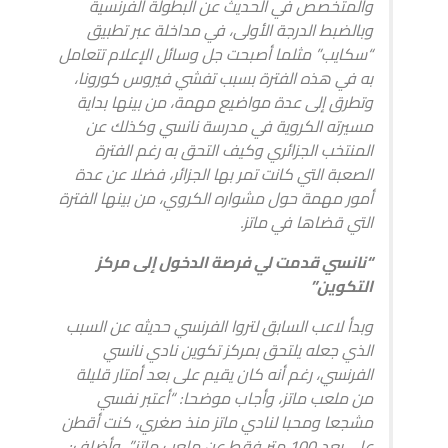
والمتخصص في الحديث عن البطولة الفرنسية
وبالضبط الدرجة الأولى، في مداخلة عبر تطبيق
“سكايب” مثلما أصبحت جل وسائل الإعلام تتعامل
به في هذه الفترة بسبب تفشي فيروس كورونا،
وتطرق إلى عدة مواضيع مهمة، من بينها بداية
مسيرته الكروية في مدرسة نانسي وكذلك عن
المنتخب الجزائري وكيف التحق به رغم الفترة
الصعبة التي كانت تمر بها الجزائر، فضلا عن عدة
أمور مهمة حول مشواره الكروي، من بينها الفترة
التي قضاها في ماتز.
“نانسي قدمت لي فرصة الدخول إلى مركز
التكوين”
وبدأ لاعب السابق لتروا الفرنسي حديثه عن السبب
الذي جعله يلتحق بمركز تكوين نادي نانسي
الفرنسي، رغم أنه كان يقيم على بعد أمتار قليلة
من ملعب ماتز، وأجاب موضحا: “أعتبر نفسي
مشجعا ومحبا لنادي ماتز منذ صغري، كنت أقطن
على بعد 100 متر فقط عن ملعب ماتز”، وأضاف: