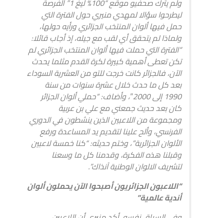
ولم يترك صحفيو موقع “100% ليغ 1” الفرصة
ليطرحوا سؤالا لمهدي منيري حول الفترة التي
حمل فيها ألوان المنتخب الجزائري ورأيه حولها،
ولماذا لم يتحقق أي لقب مع جيله، إذ أجاب قائلا:
“الفترة التي حملت فيها ألوان المنتخب الجزائري لم
تكن تعطى أهمية كبيرة لكرة القدم مثلما يحدث
الآن، فالجزائر كانت خرجت للتو من العشرية السوداء
بعد كل ما حدث خلال عشرة سنوات من سنة
1990 إلى 2000″، وأضاف: “حملي ألوان الجزائر
كان بعد حديث جمعني مع علي بن عربية
ومجموعة من اللاعبين الذين ينشطون في الدوري
الفرنسي، وألح علينا لتقديم يد المساعدة ورفع
الألوان الجزائرية”، وختم حديثه: “كنا خمسة لاعبين
وقبلنا هذه الفكرة، وقدمنا كل ما وسعنا
لتشريف الالوان الوطنية آنذاك”.
“اللاعبون الجزائريون أصبحوا الآن يحملون ألوان
أندية عالمية”
وفي السياق نفسه، أكد منيري أن اللاعبين