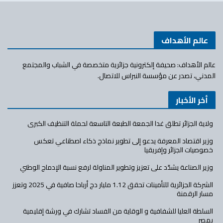
عالم الأهداف
عالم الأهداف: صحيفة إلكترونية جزائرية متخصصة في الشباب والمجتمع
المدني، تصدر عن مؤسسة النبراس للاتصال.
أخر الأخبار
ولاية الجزائر تطلق غدا الجمعة الطبعة التاسعة لحملة التنظيف الكبرى
وزير اقتصاد المعرفة يدعو إلى تطوير نماذج ذكاء اصطناعي تعكس
خصوصيات الجزائر وإفريقيا
وزير الصناعة يشدّد على تعزيز وتطوير المناولة لرفع نسبة الإدماج الوطني
الشركة الجزائرية للتأمينات تحقق 1.12 مليار دج أرباحا صافية في 2025 وتعزز
مسار الرقمنة
السلطة العليا للشفافية و الوقاية من الفساد تشارك في ورشة إقليمية
بمصر