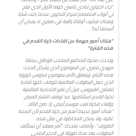
“جاء اختياري لنادي نانسي كونه الأول الذي فتح
لي أبواب الانضمام لمركز التكوين عندما كنت شابا،
وهناك قضيت أوقاتا رائعة في صغري لا يمكن أن
أنساها أبدا”.
“هناك أمور مهمة عن لقاءات كرة القدم في
هذه الفترة”
وتحدث صخرة المدافع المنتخب الوطني سابقا
مهدي منيري عن الموضوع الذي يشكل الحدث
هذه الأيام، ويتعلق الأمر بموضوع فيروس كورونا
الذي جعل البطولات العالمية تتوقف كلها تفاديا
لتفشي الفيروس، قبل أن تقرر الاتحادية العالمية
لكرة القدم استئنافها عند توقف انتشار المرض
وإلغاء فكرة لعب موسم أبيض، إذ صرح قائلا:
“هناك أمور عديدة أهم من كرة القدم لأن الصحة
غالية، ولا يمكن المخاطرة في مثل هذه
الظروف”، وأضاف متحدثا: “أمر معقد أن تستأنف
البطولات بعد مدة طويلة في الحجر الصحي