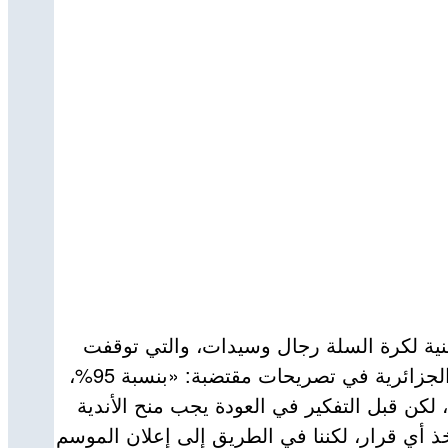
طنية لكرة السلة رجال وسيدات، والتي توقفت
منذ منتصف مارس الماضي بسبب تفشي جائحة كورونا ستلغى بنسبة كبيرة جدا، وأكد بوعريفي لوكالة الأنباء الجزائرية في تصريحات مقتضبة: «بنسبة 95%،
لكن قبل التفكير في العودة يجب منح الأندية
ى حد الآن لم نتخذ أي قرار، لكننا في الطريق إلى إعلان الموسم