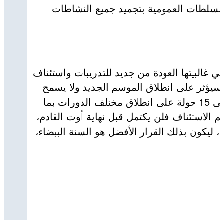
ة لكرة السلة في 13 مارس الفارط عقب قرار السلطات العمومية بتجميد جميع النشاطات
 غالبيتها العودة من جديد للتدريبات واستئناف
سيؤثر على انطلاق الموسم الجديد ولا يسمح
بأن يكون في وقته المناسب، في بداية سبتمبر، ففي البطولة الوطنية توقفت البطولة في مرحلة الإياب، وتتبقى 15 جولة على انطلاق مختلف الدورات بما
الاستئناف فلن يكتمل قبل نهاية أوت القادم،
كون بذلك القرار الأفضل هو السنة البيضاء،