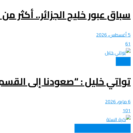
سباق عبور خليج الجزائر.. أكثر من 300 سباحا في تحدي عبور الـ10 كيلومترات
5 أغسطس، 2026
61
كرة اليد
تواتي خليل : “صعودنا إلى القس
6 مايو، 2026
101
رياضة ذوي الاحتياجات الخاصة