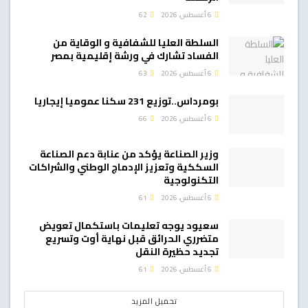
6 أغسطس، 2026
62
السلطة العليا للشفافية و الوقاية من
الفساد تشارك في ورشة إقليمية بمصر
6 أغسطس، 2026
63
بومرداس..توزيع 231 سكنا عموميا إيجاريا
6 أغسطس، 2026
66
وزير الصناعة يؤكد من عنابة دعم الصناعة
السككية وتعزيز الإدماج الوطني والشراكات
التكنولوجية
6 أغسطس، 2026
61
سعيود يوجه تعليمات باستكمال تعويض
متضرري الحرائق قبل نهاية أوت وتسريع
تجديد حظيرة النقل
6 أغسطس، 2026
61
تحميل المزيد