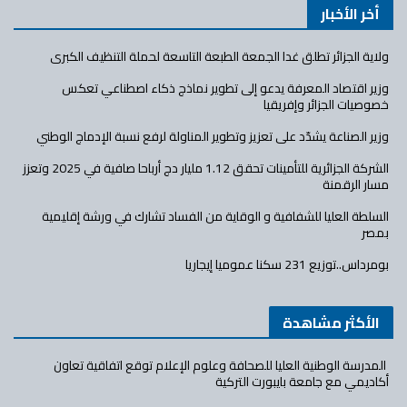
أخر الأخبار
ولاية الجزائر تطلق غدا الجمعة الطبعة التاسعة لحملة التنظيف الكبرى
وزير اقتصاد المعرفة يدعو إلى تطوير نماذج ذكاء اصطناعي تعكس
خصوصيات الجزائر وإفريقيا
وزير الصناعة يشدّد على تعزيز وتطوير المناولة لرفع نسبة الإدماج الوطني
الشركة الجزائرية للتأمينات تحقق 1.12 مليار دج أرباحا صافية في 2025 وتعزز
مسار الرقمنة
السلطة العليا للشفافية و الوقاية من الفساد تشارك في ورشة إقليمية
بمصر
بومرداس..توزيع 231 سكنا عموميا إيجاريا
الأكثر مشاهدة
المدرسة الوطنية العليا للصحافة وعلوم الإعلام توقع اتفاقية تعاون
أكاديمي مع جامعة بايبورت التركية