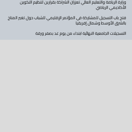
وزارة الرياضة والتعليم العالي تعززان الشراكة بقرارين لتنظيم التكوين
الأكاديمي الرياضي
فتح باب التسجيل للمشاركة في المؤتمر الإقليمي للشباب حول تغير المناخ
بالشرق الأوسط وشمال إفريقيا
التسجيلات الجامعية النهائية ابتداء من يوم غد بصفر ورقة
كلية العلوم الاقتصادية بجامعة الجزائر 3 ترسم ملامح جامعة أكثر انفتاحا
وابتكارا
المدرسة الوطنية العليا للمناجمنت تفتح باب الترشح لمسابقة الالتحاق
بالماستر للسنة الجامعية 2026-2027
تابع عالم الأهداف على: