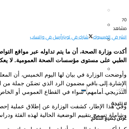
سياحة و أسفار
العلم و المعرفة
70
المرأة و البيت
ثقافة و فنون
مشاهد
انشر في الفيسبوك
شارك في تويتر
أرسل في واتساب
الصحة و الجمال
منوعات
أكدت وزارة الصحة، أن ما يتم تداوله عبر مواقع ال
سيارات و دراجات
الطبي على مستوى مؤسسات الصحة العمومية. لا يعكس حق
اتصالات وتكنولوجيا
عروض و خدمات
وأوضحت الوزارة في بيان لها اليوم الخميس، أن المعل
سياحة و أسفار
الإشارة إلى باقي مضمون الرد الذي تضمّن جملة من ال
التدريجي أمامهم، سواء في القطاع العمومي أو الخاص
المرأة و البيت
لا نتيجة
وفي هذا الإطار، كشفت الوزارة عن إطلاق عملية إحص
الصحة و الجمال
وشاملة تسمح بتقييم الوضعية الحالية لهذه الفئة ودراس
عرض جميع النتائج
سيارات و دراجات
كما أكدت وزارة الصحة، أنها تعمل وفق استراتيجية وط