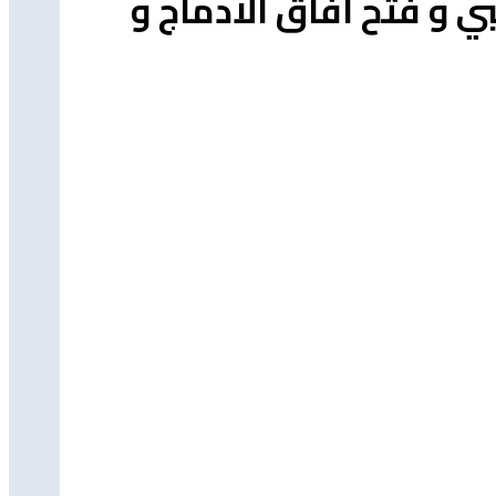
ي و فتح افاق الادماج و